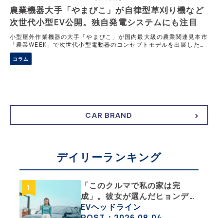
農業機器大手「やまびこ」が自律型草刈り機など
次世代小型EV公開。独自発電システムにも注目
小型屋外作業機器の大手「やまびこ」が国内最大級の農業関連見本市
「農業WEEK」で次世代小型電動器のコンセプトモデルを出展した。
自律走行草刈機やロボット芝刈機など、EVとして機能と自動化技術
コラム
を連動させた最新機器の国内普及を
CAR BRAND
デイリーランキング
「このクルマで私の家は完
成」。彼女が選んだヒョンデ
「IONIQ 5」の「エネルギーハ
EVヘッドライン
ック」な生活【ななみんEVレ
POST：2026.08.04