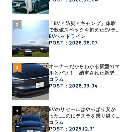
ポート その１】
「EV × 防災 × キャンプ」体験
で数値スペックを超えたEVラ
イフの豊かさを実感【 EV
EVヘッドライン
SUMMER CAMP 2026 】
POST：2026.08.07
オーナーだからわかる新型のマ
ルとバツ！ 納車された新型を
旧型モデルＹと細部まで比べて
コラム
みた【テスラ沼にはまった大学
POST：2026.03.04
教授のEV生活・その６】
EVのリセールはやっぱり安か
った……のにテスラを乗り継ぐ
ってどういうこと？ 【テスラ
コラム
沼にはまった大学教授のEV生
POST：2025.12.31