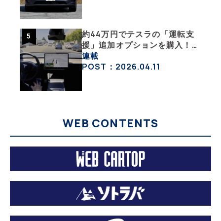
活・その１】
約44万円でテスラの「運転支
援」追加オプションを購入！
果たして価格以上の効果はあっ
連載
たのか？【テスラ沼にはまった
POST：2026.04.11
大学教授のEV生活・その10】
WEB CONTENTS