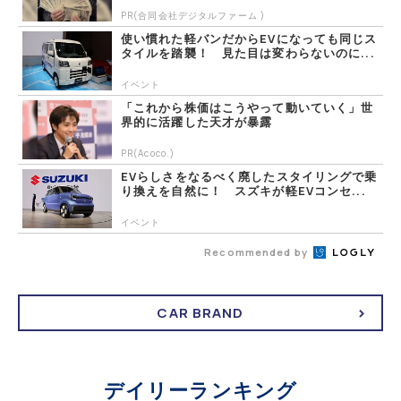
PR(合同会社デジタルファーム )
使い慣れた軽バンだからEVになっても同じス
タイルを踏襲！ 見た目は変わらないのに...
イベント
「これから株価はこうやって動いていく」世
界的に活躍した天才が暴露
PR(Acoco.)
EVらしさをなるべく廃したスタイリングで乗
り換えを自然に！ スズキが軽EVコンセ...
イベント
Recommended by
CAR BRAND
デイリーランキング