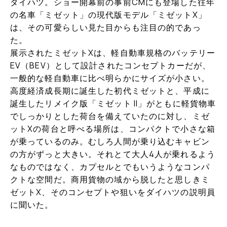
ダイハツ。ショー開幕前の事前CMにも登場した往年
の名車「ミゼット」の現代版モデル「ミゼットX」
は、その可愛らしい見た目からも注目の的であっ
た。
展示されたミゼットXは、軽自動車規格のバッテリー
EV（BEV）として設計されたコンセプトカーだが、
一般的な軽自動車に比べ明らかにサイズが小さい。
高度経済成長期に誕生した初代ミゼットと、平成に
誕生したリメイク版「ミゼット II」がともに軽貨物車
でしっかりとした荷台を備えていたのに対し、ミゼ
ットXの荷台と呼べる場所は、コンパクトで小さな箱
が乗っているのみ。むしろ人間が乗り込むキャビン
の方がずっと大きい。それとて大人4人が乗れるよう
なものではなく、カプセルとでもいうようなコンパ
クトな空間だ。商用貨物の域から脱したと思しきミ
ゼットX、そのコンセプトや狙いをダイハツの説明員
に聞いた。