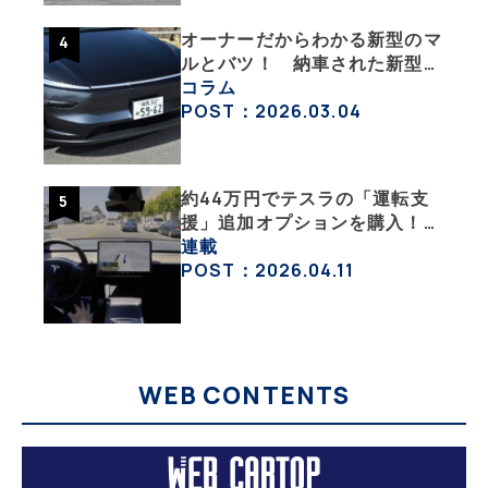
オーナーだからわかる新型のマ
ルとバツ！ 納車された新型を
旧型モデルＹと細部まで比べて
コラム
みた【テスラ沼にはまった大学
POST：2026.03.04
教授のEV生活・その６】
約44万円でテスラの「運転支
援」追加オプションを購入！
果たして価格以上の効果はあっ
連載
たのか？【テスラ沼にはまった
POST：2026.04.11
大学教授のEV生活・その10】
WEB CONTENTS