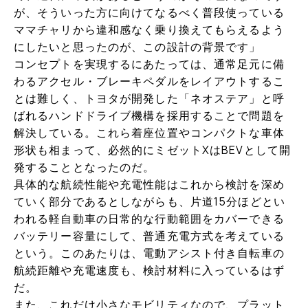
が、そういった方に向けてなるべく普段使っている
ママチャリから違和感なく乗り換えてもらえるよう
にしたいと思ったのが、この設計の背景です」
コンセプトを実現するにあたっては、通常足元に備
わるアクセル・ブレーキペダルをレイアウトするこ
とは難しく、トヨタが開発した「ネオステア」と呼
ばれるハンドドライブ機構を採用することで問題を
解決している。これら着座位置やコンパクトな車体
形状も相まって、必然的にミゼットXはBEVとして開
発することとなったのだ。
具体的な航続性能や充電性能はこれから検討を深め
ていく部分であるとしながらも、片道15分ほどとい
われる軽自動車の日常的な行動範囲をカバーできる
バッテリー容量にして、普通充電方式を考えている
という。このあたりは、電動アシスト付き自転車の
航続距離や充電速度も、検討材料に入っているはず
だ。
また、これだけ小さなモビリティなので、プラット