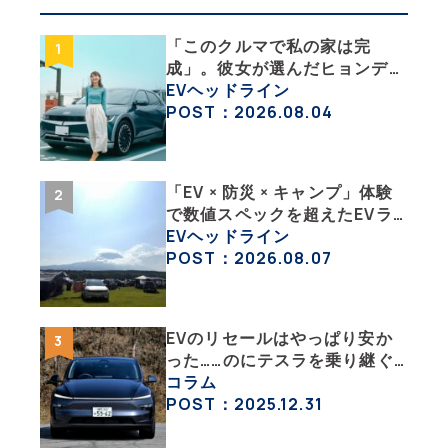
「このクルマで私の家は完
成」。彼女が選んだヒョンデ
「IONIQ 5」の「エネルギーハ
EVヘッドライン
ック」な生活【ななみんEVレ
POST：2026.08.04
ポート その１】
「EV × 防災 × キャンプ」体験
で数値スペックを超えたEVラ
イフの豊かさを実感【 EV
EVヘッドライン
SUMMER CAMP 2026 】
POST：2026.08.07
EVのリセールはやっぱり安か
った……のにテスラを乗り継ぐ
ってどういうこと？ 【テスラ
コラム
沼にはまった大学教授のEV生
POST：2025.12.31
活・その１】