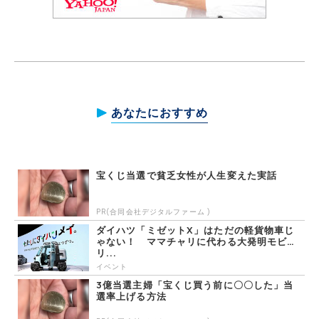
あなたにおすすめ
宝くじ当選で貧乏女性が人生変えた実話
PR(合同会社デジタルファーム )
ダイハツ「ミゼットX」はただの軽貨物車じ
ゃない！ ママチャリに代わる大発明モビ
リ...
イベント
3億当選主婦「宝くじ買う前に〇〇した」当
選率上げる方法