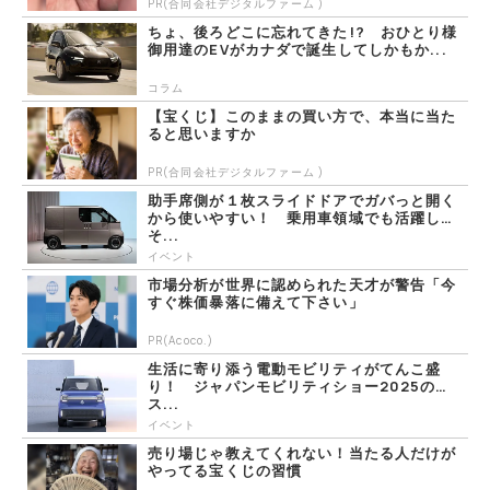
PR(合同会社デジタルファーム )
ちょ、後ろどこに忘れてきた!? おひとり様
御用達のEVがカナダで誕生してしかもか...
コラム
【宝くじ】このままの買い方で、本当に当た
ると思いますか
PR(合同会社デジタルファーム )
助手席側が１枚スライドドアでガバっと開く
から使いやすい！ 乗用車領域でも活躍し
そ...
イベント
市場分析が世界に認められた天才が警告「今
すぐ株価暴落に備えて下さい」
PR(Acoco.)
生活に寄り添う電動モビリティがてんこ盛
り！ ジャパンモビリティショー2025の
ス...
イベント
売り場じゃ教えてくれない！当たる人だけが
やってる宝くじの習慣