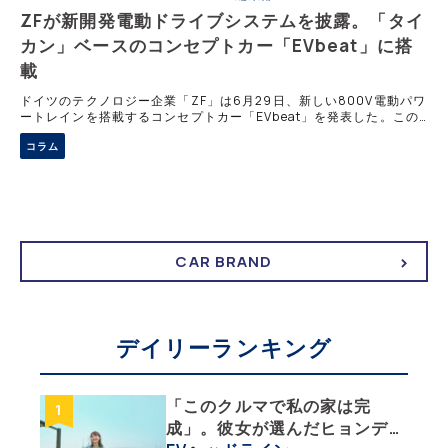
ZFが新開発電動ドライブシステムを披露。「タイ
カン」ベースのコンセプトカー「EVbeat」に搭
載
ドイツのテクノロジー企業「ZF」は6月29日、新しい800V電動パワ
ートレインを搭載するコンセプトカー「EVbeat」を発表した。この
コンセプトカー、ポルシェ・タイカンをベースに大幅なトルクアップ
コラム
や航続距離の延長を実現し
CAR BRAND
デイリーランキング
「このクルマで私の家は完
成」。彼女が選んだヒョンデ