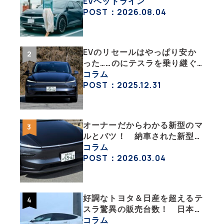
「IONIQ 5」の「エネルギーハ
EVヘッドライン
ック」な生活【ななみんEVレ
POST：2026.08.04
ポート その１】
EVのリセールはやっぱり安か
った……のにテスラを乗り継ぐ
ってどういうこと？ 【テスラ
コラム
沼にはまった大学教授のEV生
POST：2025.12.31
活・その１】
オーナーだからわかる新型のマ
ルとバツ！ 納車された新型を
旧型モデルＹと細部まで比べて
コラム
みた【テスラ沼にはまった大学
POST：2026.03.04
教授のEV生活・その６】
好調なトヨタ＆日産を超えるテ
スラ驚異の販売台数！ 日本の
EV市場はますます拡大
コラム