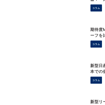
っくり
コラム
期待度
ーフを
コラム
新型日
本での
コラム
新型リ