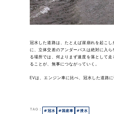
冠水した道路は、たとえば崖崩れを起こし
に、立体交差のアンダーパスは絶対に入ら
る場所では、何よりまず速度を落として走
ることが、無事につながっていく。
EVは、エンジン車に比べ、冠水した道路
TAG：
#冠水
#国産車
#浸水