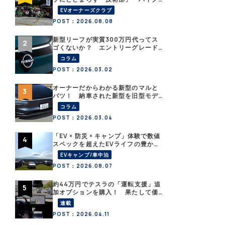
部」「釣り部」など多彩な趣味人集
EVオーナーズクラブ
合体がAOCJ【 NISSAN ARIYA
POST：2026.08.08
Owner’s CLUB JAPAN 】
新型リーフが実質300万円代ってス
ゴくないか？ エントリーグレード
「B5」の中身を詳細チェックした
コラム
POST：2026.03.02
オーナーだからわかる新型のマルと
バツ！ 納車された新型を旧型モデ
ルＹと細部まで比べてみた【テスラ
コラム
沼にはまった大学教授のEV生活・そ
POST：2026.03.04
の６】
「EV × 防災 × キャンプ」体験で数値
スペックを超えたEVライフの豊かさ
を実感【 EV SUMMER CAMP 2026
EVキャンプ/車中泊
】
POST：2026.08.07
約44万円でテスラの「運転支援」追
加オプションを購入！ 果たして価
格以上の効果はあったのか？【テス
連載
ラ沼にはまった大学教授のEV生活・
POST：2026.04.11
その10】