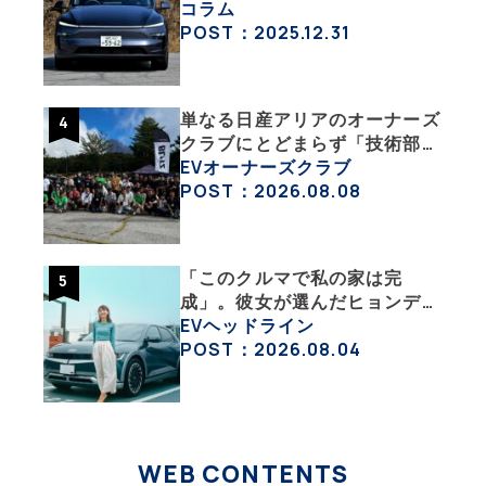
ってどういうこと？ 【テスラ
コラム
沼にはまった大学教授のEV生
POST：2025.12.31
活・その１】
単なる日産アリアのオーナーズ
クラブにとどまらず「技術部」
「バイク部」「釣り部」など多
EVオーナーズクラブ
彩な趣味人集合体がAOCJ【
POST：2026.08.08
NISSAN ARIYA Owner’s
CLUB JAPAN 】
「このクルマで私の家は完
成」。彼女が選んだヒョンデ
「IONIQ 5」の「エネルギーハ
EVヘッドライン
ック」な生活【ななみんEVレ
POST：2026.08.04
ポート その１】
WEB CONTENTS