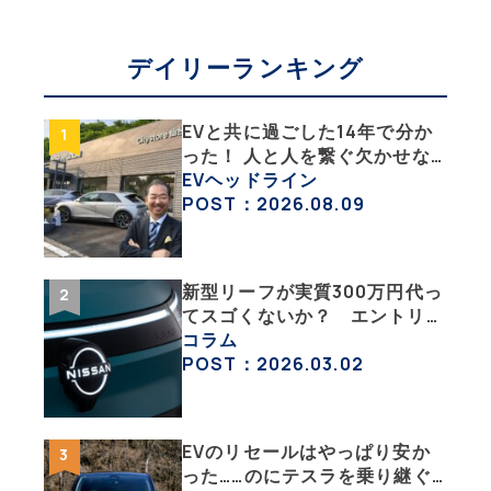
デイリーランキング
EVと共に過ごした14年で分か
った！ 人と人を繋ぐ欠かせな
い相棒、それがEV!!【EV総合
EVヘッドライン
研究所のリアルEVライフ：そ
POST：2026.08.09
の1 】
新型リーフが実質300万円代っ
てスゴくないか？ エントリー
グレード「B5」の中身を詳細
コラム
チェックした
POST：2026.03.02
EVのリセールはやっぱり安か
った……のにテスラを乗り継ぐ