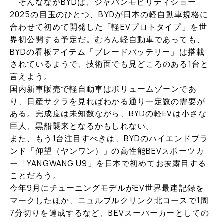
そんななかBYDは、ジャパンモビリティショー
2025の目玉のひとつ、BYDが日本の軽自動車規格に
合わせて初めて開発した「軽EVプロトタイプ」を世
界初公開する予定だ。むろん軽自動車であっても、
BYDの看板アイテム「ブレードバッテリー」は搭載
されているようで、技術面でも見どころのある1台と
言えよう。
国内新車販売で軽自動車はボリュームゾーンであ
り、日産サクラを見ればわかる通り一定数の需要が
ある。完成度は未知数ながら、BYDの軽EVは小さな
巨人、黒船襲来となるかもしれない。
また、もう1台注目すべきは、BYDのハイエンドブラ
ンド「仰望（ヤンワン）」の高性能BEVスポーツカ
ー「YANGWANG U9」を日本で初めてお披露目する
ことだろう。
今年9月にチューニングモデルがEV世界最速記録を
マークしたほか、ニュルブルクリンク北コースで1周
7分切りを達成するなど、BEVスーパーカーとしての