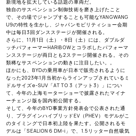
新境地を拡大している話題の車両だ。
独自のサスペンション制御技術を磨き上げたこと
で、その場でジャンプすることも可能なYANGWANG
U9の特性を生かし、ジャパンモビリティショー会期
中は毎日3回ダンスステージが開催される。
さらに、11月1日（土）・8日（土）には、ダブルダ
ッチパフォーマーHARIBOWとコラボしたパフォーマ
ンスステージが両日とも2ステージ開催される。その
類稀なサスペンションの動きに注目したい。。
ほかにも、BYDの乗用車が日本で販売されるように
なった2023年1月当初からラインアップされているミ
ドルサイズe-SUV「ATTO 3（アット3）」につい
て、今年の上海モーターショーで披露されたマイナ
ーチェンジ版を国内初公開する。
そして、今年のBYD事業方針発表会で公表された通
り、プラグインハイブリッドEV（PHEV）モデルがこ
のタイミングで日本初上陸を果たす。公開されるモ
デルは「SEALION 6 DM-i」で、1.5リッター自然吸気