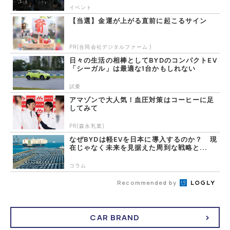
イベント
【当選】金運が上がる直前に起こるサイン
PR(合同会社デジタルファーム )
日々の生活の相棒としてBYDのコンパクトEV
「シーガル」は最適な1台かもしれない
試乗
アマゾンで大人気！血圧対策はコーヒーに足
してみて
PR(森永乳業)
なぜBYDは軽EVを日本に導入するのか？ 現
在じゃなく未来を見据えた周到な戦略と...
コラム
Recommended by
CAR BRAND