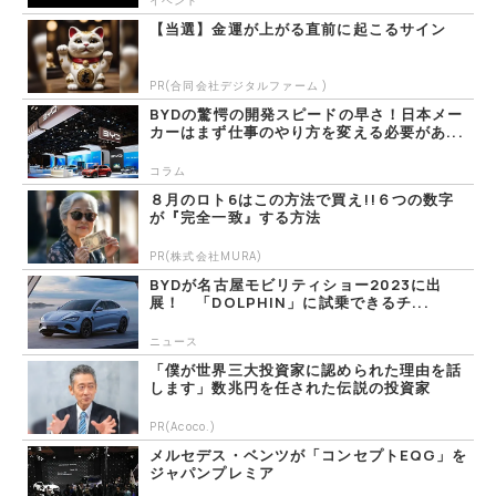
【当選】金運が上がる直前に起こるサイン
PR(合同会社デジタルファーム )
BYDの驚愕の開発スピードの早さ！日本メー
カーはまず仕事のやり方を変える必要があ...
コラム
８月のロト6はこの方法で買え!!６つの数字
が『完全一致』する方法
PR(株式会社MURA)
BYDが名古屋モビリティショー2023に出
展！ 「DOLPHIN」に試乗できるチ...
ニュース
「僕が世界三大投資家に認められた理由を話
します」数兆円を任された伝説の投資家
PR(Acoco.)
メルセデス・ベンツが「コンセプトEQG」を
ジャパンプレミア