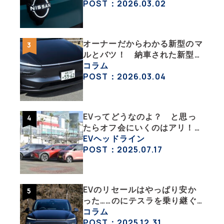
チェックした
POST：2026.03.02
オーナーだからわかる新型のマ
ルとバツ！ 納車された新型を
旧型モデルＹと細部まで比べて
コラム
みた【テスラ沼にはまった大学
POST：2026.03.04
教授のEV生活・その６】
EVってどうなのよ？ と思っ
たらオフ会にいくのはアリ！
エンジン車とはまた違うハード
EVヘッドライン
ル低めなEVオフ会の中身
POST：2025.07.17
EVのリセールはやっぱり安か
った……のにテスラを乗り継ぐ
ってどういうこと？ 【テスラ
コラム
沼にはまった大学教授のEV生
POST：2025.12.31