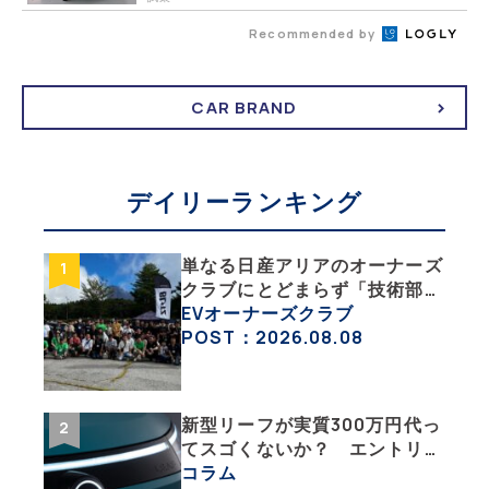
Recommended by
CAR BRAND
デイリーランキング
単なる日産アリアのオーナーズ
クラブにとどまらず「技術部」
「バイク部」「釣り部」など多
EVオーナーズクラブ
彩な趣味人集合体がAOCJ【
POST：2026.08.08
NISSAN ARIYA Owner’s
CLUB JAPAN 】
新型リーフが実質300万円代っ
てスゴくないか？ エントリー
グレード「B5」の中身を詳細
コラム