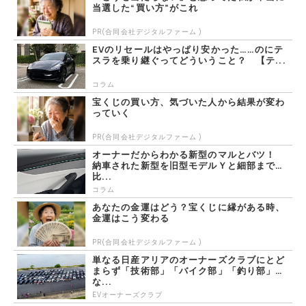
当選した“買い方”がこれ
PR(合同会社デジタルファーム )
EVのリセールはやっぱり安かった……のにテ
スラを乗り継ぐってどういうこと？ 【テ...
コラム
宝くじの買い方、気づいた人から結果が変わ
っていく
PR(合同会社デジタルファーム )
オーナーだからわかる新型のマルとバツ！
納車された新型を旧型モデルＹと細部まで
比...
コラム
あなたの金運はどう？宝くじに縁がある時、
金運はこう変わる
PR(合同会社デジタルファーム )
単なる日産アリアのオーナーズクラブにとど
まらず「技術部」「バイク部」「釣り部」
な...
EVオーナーズクラブ