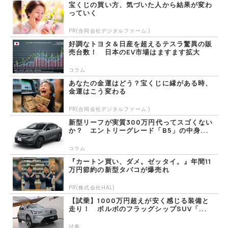
宝くじの買い方、気づいた人から結果が変わ
っていく
PR(合同会社デジタルファーム )
好調なトヨタ＆日産を超えるテスラ驚異の販
売台数！ 日本のEV市場はますます拡大
コラム
あなたの金運はどう？宝くじに縁がある時、
金運はこう変わる
PR(合同会社デジタルファーム )
新型リーフが実質300万円代ってスゴくない
か？ エントリーグレード「B5」の中身...
コラム
『カートン買い、ダメ。ゼッタイ。』年間11
万円節約の新型タバコが爆売れ
PR(株式会社HAL)
【試乗】1000万円超えが安く感じる装備と
走り！ ボルボのフラッグシップSUV「...
試乗