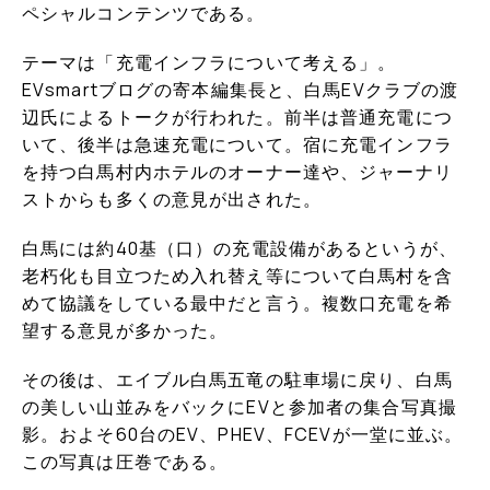
ペシャルコンテンツである。
テーマは「充電インフラについて考える」。
EVsmartブログの寄本編集長と、白馬EVクラブの渡
辺氏によるトークが行われた。前半は普通充電につ
いて、後半は急速充電について。宿に充電インフラ
を持つ白馬村内ホテルのオーナー達や、ジャーナリ
ストからも多くの意見が出された。
白馬には約40基（口）の充電設備があるというが、
老朽化も目立つため入れ替え等について白馬村を含
めて協議をしている最中だと言う。複数口充電を希
望する意見が多かった。
その後は、エイブル白馬五竜の駐車場に戻り、白馬
の美しい山並みをバックにEVと参加者の集合写真撮
影。およそ60台のEV、PHEV、FCEVが一堂に並ぶ。
この写真は圧巻である。