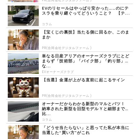
EVのリセールはやっぱり安かった……のにテ
スラを乗り継ぐってどういうこと？ 【テ...
コラム
【宝くじの裏技】当たる側に回るか、このま
まか
PR(合同会社デジタルファーム )
単なる日産アリアのオーナーズクラブにとど
まらず「技術部」「バイク部」「釣り部」
な...
EVオーナーズクラブ
【当選】金運が上がる直前に起こるサイン
PR(合同会社デジタルファーム )
オーナーだからわかる新型のマルとバツ！
納車された新型を旧型モデルＹと細部まで
比...
コラム
「どうせ当たらない」と思ってた私が本当に
当選した“買い方”がこれ