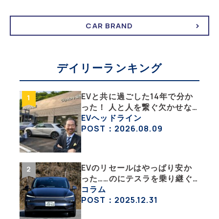
CAR BRAND
デイリーランキング
EVと共に過ごした14年で分か
った！ 人と人を繋ぐ欠かせな
い相棒、それがEV!!【EV総合
EVヘッドライン
研究所のリアルEVライフ：そ
POST：2026.08.09
の1 】
EVのリセールはやっぱり安か
った……のにテスラを乗り継ぐ
ってどういうこと？ 【テスラ
コラム
沼にはまった大学教授のEV生
POST：2025.12.31
活・その１】