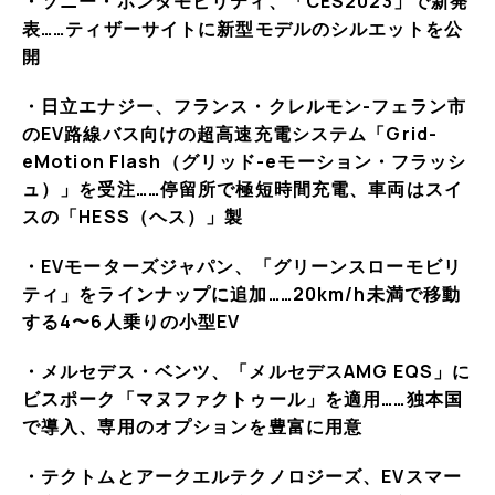
・ソニー・ホンダモビリティ、「CES2023」で新発
表……ティザーサイトに新型モデルのシルエットを公
開
・日立エナジー、フランス・クレルモン-フェラン市
のEV路線バス向けの超高速充電システム「Grid-
eMotion Flash（グリッド-eモーション・フラッシ
ュ）」を受注……停留所で極短時間充電、車両はスイ
スの「HESS（ヘス）」製
・EVモーターズジャパン、「グリーンスローモビリ
ティ」をラインナップに追加……20km/h未満で移動
する4〜6人乗りの小型EV
・メルセデス・ベンツ、「メルセデスAMG EQS」に
ビスポーク「マヌファクトゥール」を適用……独本国
で導入、専用のオプションを豊富に用意
・テクトムとアークエルテクノロジーズ、EVスマー