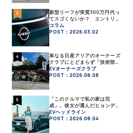
新型リーフが実質300万円代っ
てスゴくないか？ エントリー
グレード「B5」の中身を詳細
コラム
チェックした
POST：2026.03.02
単なる日産アリアのオーナーズ
クラブにとどまらず「技術部」
「バイク部」「釣り部」など多
EVオーナーズクラブ
彩な趣味人集合体がAOCJ【
POST：2026.08.08
NISSAN ARIYA Owner’s
CLUB JAPAN 】
「このクルマで私の家は完
成」。彼女が選んだヒョンデ
「IONIQ 5」の「エネルギーハ
EVヘッドライン
ック」な生活【ななみんEVレ
POST：2026.08.04
ポート その１】