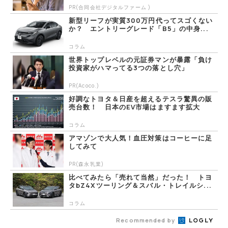
PR(合同会社デジタルファーム )
新型リーフが実質300万円代ってスゴくない
か？ エントリーグレード「B5」の中身...
コラム
世界トップレベルの元証券マンが暴露「負け
投資家がハマってる3つの落とし穴」
PR(Acoco.)
好調なトヨタ＆日産を超えるテスラ驚異の販
売台数！ 日本のEV市場はますます拡大
コラム
アマゾンで大人気！血圧対策はコーヒーに足
してみて
PR(森永乳業)
比べてみたら「売れて当然」だった！ トヨ
タbZ4Xツーリング＆スバル・トレイルシ...
コラム
Recommended by