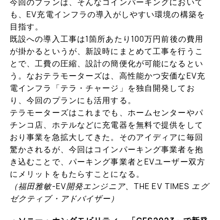
今回のプランは、そんなコインパーキングにおいて
も、EV充電インフラの導入がしやすい環境の構築を
目指す。
既設への導入工事は1箇所あたり100万円前後の費用
が掛かるというが、新設時にまとめて工事を行うこ
とで、工費の圧縮、設計の簡便化が可能になるとい
う。なおテラモーターズは、高性能かつ安価なEV充
電インフラ「テラ・チャージ」を独自開発してお
り、今回のプランにも活用する。
テラモーター
ズ
はこれまでも、ホームセンターやパ
チンコ店、ホテルなどに充電器を無料で提供をして
おり事業を急拡大してきた。そのアイディアに毎回
驚かされるが、今回はコインパーキング事業者を抱
き込むことで、パーキング事業者とEVユーザー双方
にメリットをもたらすことになる。
（福田雅敏-EV開発エンジニア、THE EV TIMES エグ
ゼクティブ・アドバイザー）