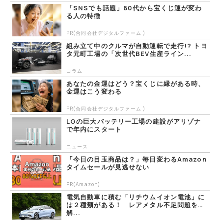
「SNSでも話題」60代から宝くじ運が変わ
る人の特徴
PR(合同会社デジタルファーム )
組み立て中のクルマが自動運転で走行!? トヨ
タ元町工場の「次世代BEV生産ライン...
コラム
あなたの金運はどう？宝くじに縁がある時、
金運はこう変わる
PR(合同会社デジタルファーム )
LGの巨大バッテリー工場の建設がアリゾナ
で年内にスタート
ニュース
「今日の目玉商品は？」毎日変わるAmazon
タイムセールが見逃せない
PR(Amazon)
電気自動車に積む「リチウムイオン電池」に
は２種類がある！ レアメタル不足問題を
解...