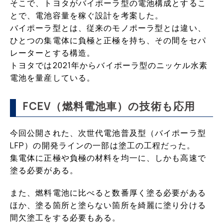
そこで、トヨタがバイポーラ型の電池構成とするこ
とで、電池容量を稼ぐ設計を考案した。
バイポーラ型とは、従来のモノポーラ型とは違い、
ひとつの集電体に負極と正極を持ち、その間をセパ
レーターとする構造。
トヨタでは2021年からバイポーラ型のニッケル水素
電池を量産している。
FCEV（燃料電池車）の技術も応用
今回公開された、次世代電池普及型（バイポーラ型
LFP）の開発ラインの一部は塗工の工程だった。
集電体に正極や負極の材料を均一に、しかも高速で
塗る必要がある。
また、燃料電池に比べると数番厚く塗る必要がある
ほか、塗る箇所と塗らない箇所を綺麗に塗り分ける
間欠塗工をする必要もある。