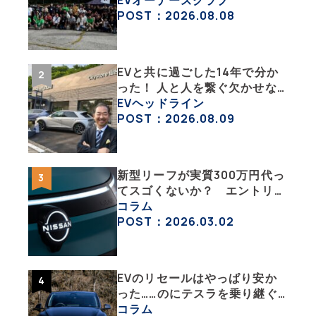
「バイク部」「釣り部」など多
EVオーナーズクラブ
彩な趣味人集合体がAOCJ【
POST：2026.08.08
NISSAN ARIYA Owner’s
CLUB JAPAN 】
EVと共に過ごした14年で分か
った！ 人と人を繋ぐ欠かせな
い相棒、それがEV!!【EV総合
EVヘッドライン
研究所のリアルEVライフ：そ
POST：2026.08.09
の1 】
新型リーフが実質300万円代っ
てスゴくないか？ エントリー
グレード「B5」の中身を詳細
コラム
チェックした
POST：2026.03.02
EVのリセールはやっぱり安か
った……のにテスラを乗り継ぐ
ってどういうこと？ 【テスラ
コラム