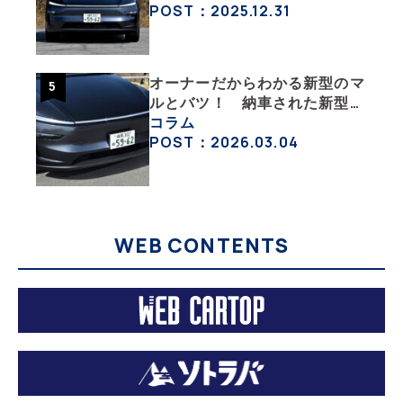
沼にはまった大学教授のEV生
POST：2025.12.31
活・その１】
オーナーだからわかる新型のマ
ルとバツ！ 納車された新型を
旧型モデルＹと細部まで比べて
コラム
みた【テスラ沼にはまった大学
POST：2026.03.04
教授のEV生活・その６】
WEB CONTENTS