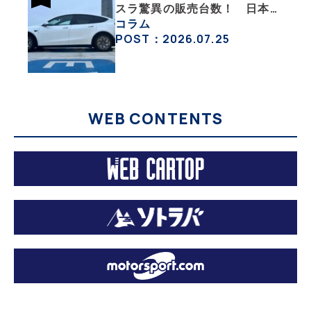
スラ驚異の販売台数！ 日本の
EV市場はますます拡大
コラム
POST：2026.07.25
WEB CONTENTS