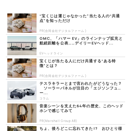
“宝くじは運じゃなかった”当たる人の“共通
点”を知っただけ
PR(合同会社デジタルファーム )
GMC、「ハマー EV」のラインナップ拡充と
航続距離を公表……デイリーEVヘッド...
EVヘッドライン
宝くじが当たる人にだけ共通する“ある特
徴”とは？
PR(合同会社デジタルファーム )
テスラキラーとまで言われたがどうなった？
ソーラーパネルが注目の「エジソンフュ
ー...
コラム
音楽シーンを支えた64年の歴史、このヘッド
ホンで感じてみて
PR(Marshall Group AB)
ちょ、後ろどこに忘れてきた!? おひとり様