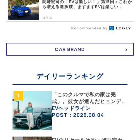
岡崎宏司の「EVは楽しい！」第15回：これか
ら増える選択肢、ますますEVは楽しい...
コラム
Recommended by
CAR BRAND
デイリーランキング
「このクルマで私の家は完
成」。彼女が選んだヒョンデ
「IONIQ 5」の「エネルギーハ
EVヘッドライン
ック」な生活【ななみんEVレ
POST：2026.08.04
ポート その１】