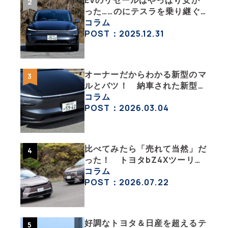
EVのリセールはやっぱり安か
った……のにテスラを乗り継ぐ
ってどういうこと？ 【テスラ
コラム
沼にはまった大学教授のEV生
POST：2025.12.31
活・その１】
オーナーだからわかる新型のマ
ルとバツ！ 納車された新型を
旧型モデルＹと細部まで比べて
コラム
みた【テスラ沼にはまった大学
POST：2026.03.04
教授のEV生活・その６】
比べてみたら「売れて当然」だ
った！ トヨタbZ4Xツーリン
グ＆スバル・トレイルシーカー
コラム
が販売絶好調なワケ
POST：2026.07.22
好調なトヨタ＆日産を超えるテ