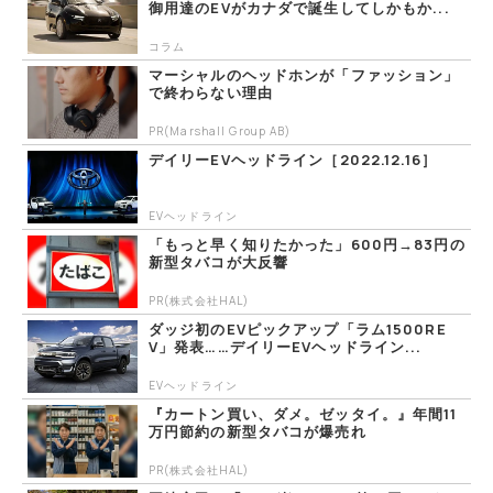
御用達のEVがカナダで誕生してしかもか...
コラム
マーシャルのヘッドホンが「ファッション」
で終わらない理由
PR(Marshall Group AB)
デイリーEVヘッドライン［2022.12.16］
EVヘッドライン
「もっと早く知りたかった」600円→83円の
新型タバコが大反響
PR(株式会社HAL)
ダッジ初のEVピックアップ「ラム1500RE
V」発表……デイリーEVヘッドライン...
EVヘッドライン
『カートン買い、ダメ。ゼッタイ。』年間11
万円節約の新型タバコが爆売れ
PR(株式会社HAL)