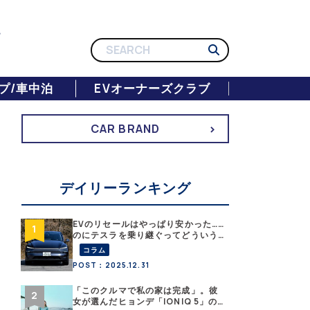
プ/車中泊
EVオーナーズクラブ
CAR BRAND
デイリーランキング
EVのリセールはやっぱり安かった……
のにテスラを乗り継ぐってどういう
こと？ 【テスラ沼にはまった大学
コラム
教授のEV生活・その１】
POST：2025.12.31
「このクルマで私の家は完成」。彼
女が選んだヒョンデ「IONIQ 5」の