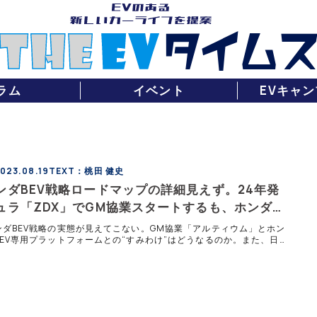
ラム
イベント
EVキャン
23.08.19
TEXT：桃田 健史
ンダBEV戦略ロードマップの詳細見えず。24年発
ュラ「ZDX」でGM協業スタートするも、ホンダ独
BEVプラットフォームとの”すみわけ”は？
ンダBEV戦略の実態が見えてこない。GM協業「アルティウム」とホン
EV専用プラットフォームとの“すみわけ”はどうなるのか。また、日
Vシフトに対してコンサバ過ぎる印象もある。ホンダのBEVはこれ