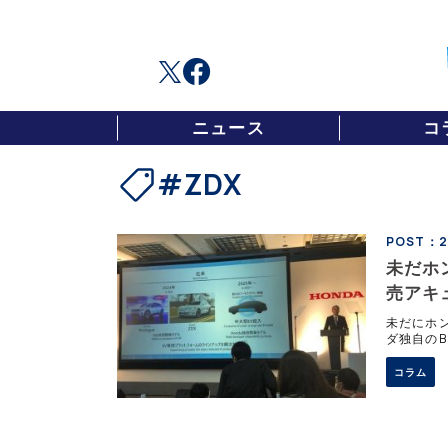
ニュース
コ
#ZDX
POST：20
未だホ
売アキ
自専用
未だにホ
ダ独自のB
本でのBE
コラム