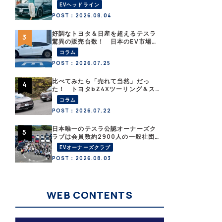
「エネルギーハック」な生活【なな
EVヘッドライン
みんEVレポート その１】
POST：2026.08.04
好調なトヨタ＆日産を超えるテスラ
驚異の販売台数！ 日本のEV市場は
ますます拡大
コラム
POST：2026.07.25
比べてみたら「売れて当然」だっ
た！ トヨタbZ4Xツーリング＆ス
バル・トレイルシーカーが販売絶好
コラム
調なワケ
POST：2026.07.22
日本唯一のテスラ公認オーナーズク
ラブは会員数約2900人の一般社団
法人〈テスラオーナーズクラブジャ
EVオーナーズクラブ
パン（TOCJ）〉
POST：2026.08.03
WEB CONTENTS