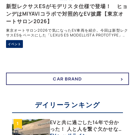
新型レクサスESがモデリスタ仕様で登場！ ヒョ
ンデはMIYAVIコラボで対照的なEV披露【東京オ
ートサロン2026】
東京オートサロン2026で気になったEV車両を紹介。今回は新型レク
サスESをベースにした「LEXUS ES MODELLISTA PROTOTYPE」、
ギタリストMIYAVIとコラボしたヒョンデの「IONIQ 5 Plug into
イベント
Freedom.」、「INSTER Retro Traveler」の3台を紹介。
CAR BRAND
デイリーランキング
EVと共に過ごした14年で分か
った！ 人と人を繋ぐ欠かせな