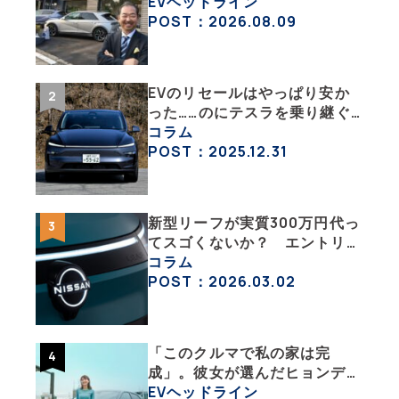
い相棒、それがEV!!【EV総合
EVヘッドライン
研究所のリアルEVライフ：そ
POST：2026.08.09
の1 】
EVのリセールはやっぱり安か
った……のにテスラを乗り継ぐ
ってどういうこと？ 【テスラ
コラム
沼にはまった大学教授のEV生
POST：2025.12.31
活・その１】
新型リーフが実質300万円代っ
てスゴくないか？ エントリー
グレード「B5」の中身を詳細
コラム
チェックした
POST：2026.03.02
「このクルマで私の家は完
成」。彼女が選んだヒョンデ
「IONIQ 5」の「エネルギーハ
EVヘッドライン