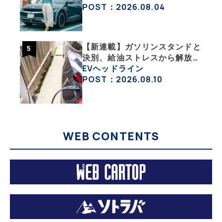
ック」な生活【ななみんEVレ
POST：2026.08.04
ポート その１】
【新連載】ガソリンスタンドと
決別、給油ストレスから解放さ
れたテスラModel Yの日常風景
EVヘッドライン
【 YouTuber KenのEVライ
POST：2026.08.10
フ】
WEB CONTENTS