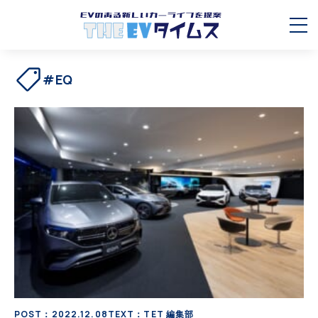
#EQ
POST：2022.12.08
TEXT：TET 編集部