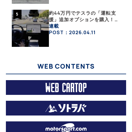
約44万円でテスラの「運転支
援」追加オプションを購入！
果たして価格以上の効果はあっ
連載
たのか？【テスラ沼にはまった
POST：2026.04.11
大学教授のEV生活・その10】
WEB CONTENTS