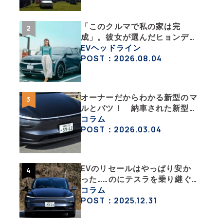
「このクルマで私の家は完
成」。彼女が選んだヒョンデ
「IONIQ 5」の「エネルギーハ
EVヘッドライン
ック」な生活【ななみんEVレ
POST：2026.08.04
ポート その１】
オーナーだからわかる新型のマ
ルとバツ！ 納車された新型を
旧型モデルＹと細部まで比べて
コラム
みた【テスラ沼にはまった大学
POST：2026.03.04
教授のEV生活・その６】
EVのリセールはやっぱり安か
った……のにテスラを乗り継ぐ
ってどういうこと？ 【テスラ
コラム
沼にはまった大学教授のEV生
POST：2025.12.31
活・その１】