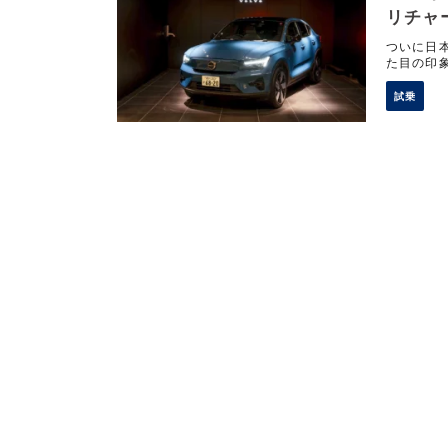
リチャ
ついに日本
た目の印
改良 ご
試乗