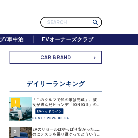
プ/車中泊
EVオーナーズクラブ
CAR BRAND
デイリーランキング
「このクルマで私の家は完成」。彼
女が選んだヒョンデ「IONIQ 5」の
「エネルギーハック」な生活【なな
EVヘッドライン
みんEVレポート その１】
POST：2026.08.04
EVのリセールはやっぱり安かった……
のにテスラを乗り継ぐってどういう