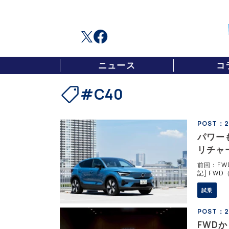
ニュース
コ
#C40
POST：2
パワー
リチャ
前回：FW
記] FW
のボルボC
試乗
POST：2
FWDか