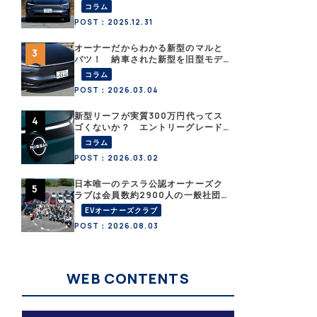
こと？ 【テスラ沼にはまった大学
コラム
教授のEV生活・その１】
POST：2025.12.31
オーナーだからわかる新型のマルと
バツ！ 納車された新型を旧型モデ
ルＹと細部まで比べてみた【テスラ
コラム
沼にはまった大学教授のEV生活・そ
POST：2026.03.04
の６】
新型リーフが実質300万円代ってス
ゴくないか？ エントリーグレード
「B5」の中身を詳細チェックした
コラム
POST：2026.03.02
日本唯一のテスラ公認オーナーズク
ラブは会員数約2900人の一般社団
法人〈テスラオーナーズクラブジャ
EVオーナーズクラブ
パン（TOCJ）〉
POST：2026.08.03
WEB CONTENTS