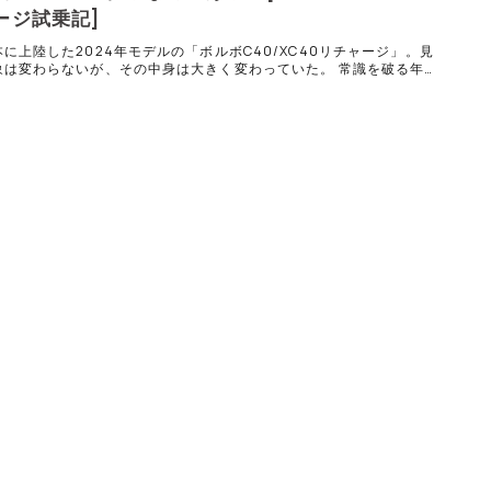
ージ試乗記]
に上陸した2024年モデルの「ボルボC40/XC40リチャージ」。見
象は変わらないが、その中身は大きく変わっていた。 常識を破る年次
存じのとおり、スウェーデンの自動車ブランドであるボルボは、20