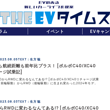
ラム
イベント
EVキャン
023.08.05
TEXT：生方 聡
も航続距離も前年比プラス！ [ボルボC40/XC40
ージ試乗記]
DからRWDに変わるなんてある!? [ボルボC40/XC40リチャージ試乗
D（前輪駆動）からRWD（後輪駆動）に生まれ変わった2024年モデル
40/XC40リチャージ。気になるスペックも進化
023.08.03
TEXT：生方 聡
らRWDに変わるなんてある!? [ボルボC40/XC40