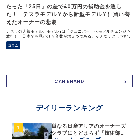
たった「25日」の差で40万円の補助金を逃し
た！ テスラモデルＹから新型モデルＹに買い替
えたオーナーの悲劇
テスラの人気モデル、モデルYは「ジュニパー」へモデルチェンジを
敢行し、日本でも見かける台数が増えつつある。そんなテスラ含む
EVは、なによりも新車価格から補助金によってお得に買える点がな
コラム
によりのメリット。しかし、購入するタイミングや条件を間違えると
損することも珍しくない。新型モデルYを購入したライターの現実に
迫る。
CAR BRAND
デイリーランキング
単なる日産アリアのオーナーズ
クラブにとどまらず「技術部」