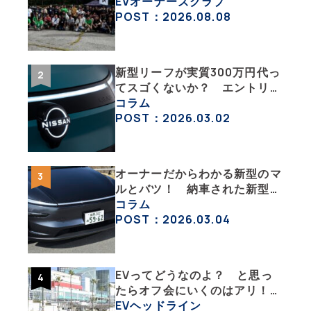
「バイク部」「釣り部」など多
EVオーナーズクラブ
彩な趣味人集合体がAOCJ【
POST：2026.08.08
NISSAN ARIYA Owner’s
CLUB JAPAN 】
新型リーフが実質300万円代っ
てスゴくないか？ エントリー
グレード「B5」の中身を詳細
コラム
チェックした
POST：2026.03.02
オーナーだからわかる新型のマ
ルとバツ！ 納車された新型を
旧型モデルＹと細部まで比べて
コラム
みた【テスラ沼にはまった大学
POST：2026.03.04
教授のEV生活・その６】
EVってどうなのよ？ と思っ
たらオフ会にいくのはアリ！
エンジン車とはまた違うハード
EVヘッドライン