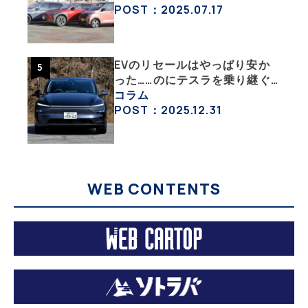
ル低めなEVオフ会の中身
POST：2025.07.17
EVのリセールはやっぱり安か
った……のにテスラを乗り継ぐ
ってどういうこと？ 【テスラ
コラム
沼にはまった大学教授のEV生
POST：2025.12.31
活・その１】
WEB CONTENTS