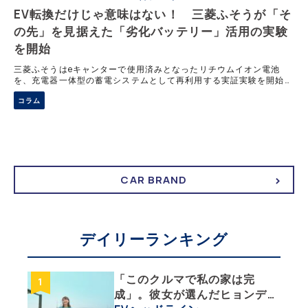
EV転換だけじゃ意味はない！ 三菱ふそうが「そ
の先」を見据えた「劣化バッテリー」活用の実験
を開始
三菱ふそうはeキャンターで使用済みとなったリチウムイオン電池
を、充電器一体型の蓄電システムとして再利用する実証実験を開始
し、2026年内の実用化を目指す。容量が残る電池を活用すること
コラム
で、トラック拠点での電力負荷を軽減し、再生可能エネルギーの利用
拡大にも貢献する狙いだ。
CAR BRAND
デイリーランキング
「このクルマで私の家は完
成」。彼女が選んだヒョンデ