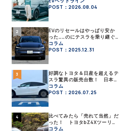
「IONIQ 5」の「エネルギーハ
EVヘッドライン
ック」な生活【ななみんEVレ
POST：2026.08.04
ポート その１】
EVのリセールはやっぱり安か
った……のにテスラを乗り継ぐ
ってどういうこと？ 【テスラ
コラム
沼にはまった大学教授のEV生
POST：2025.12.31
活・その１】
好調なトヨタ＆日産を超えるテ
スラ驚異の販売台数！ 日本の
EV市場はますます拡大
コラム
POST：2026.07.25
比べてみたら「売れて当然」だ
った！ トヨタbZ4Xツーリン
グ＆スバル・トレイルシーカー
コラム