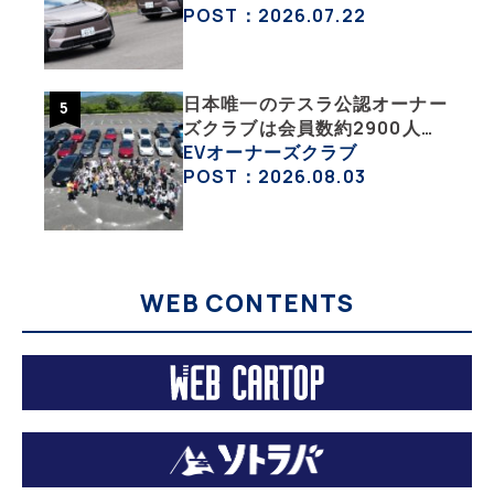
が販売絶好調なワケ
POST：2026.07.22
日本唯一のテスラ公認オーナー
ズクラブは会員数約2900人の
一般社団法人〈テスラオーナー
EVオーナーズクラブ
ズクラブジャパン（TOCJ）〉
POST：2026.08.03
WEB CONTENTS