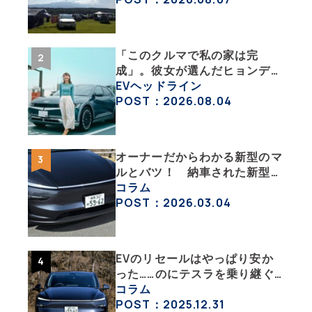
「このクルマで私の家は完
成」。彼女が選んだヒョンデ
「IONIQ 5」の「エネルギーハ
EVヘッドライン
ック」な生活【ななみんEVレ
POST：2026.08.04
ポート その１】
オーナーだからわかる新型のマ
ルとバツ！ 納車された新型を
旧型モデルＹと細部まで比べて
コラム
みた【テスラ沼にはまった大学
POST：2026.03.04
教授のEV生活・その６】
EVのリセールはやっぱり安か
った……のにテスラを乗り継ぐ
ってどういうこと？ 【テスラ
コラム
沼にはまった大学教授のEV生
POST：2025.12.31