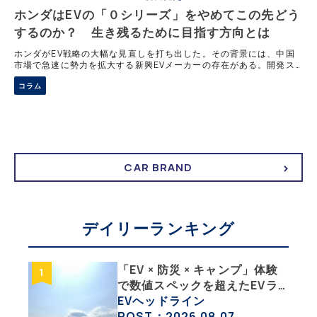
ホンダはEVの「０シリーズ」をやめてこの先どう
するのか？ 生き残るために目指す方向とは
ホンダがEV戦略の大幅な見直しを打ち出した。その背景には、中国
市場で急速に勢力を拡大する新興EVメーカーの存在がある。開発ス
ピードやソフトウェア競争で後れを認めたホンダは、AIを活用した開
コラム
発改革と、中国市場に最適化した商品戦略へ舵を切る。今回の方針転
換から、世界の自動車業界が直面する課題を読み解く。
CAR BRAND
デイリーランキング
「EV × 防災 × キャンプ」体験
で数値スペックを超えたEVラ
イフの豊かさを実感【 EV
EVヘッドライン
SUMMER CAMP 2026 】
POST：2026.08.07