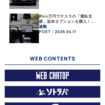
活・その１】
約44万円でテスラの「運転支
援」追加オプションを購入！
果たして価格以上の効果はあっ
連載
たのか？【テスラ沼にはまった
POST：2026.04.11
大学教授のEV生活・その10】
WEB CONTENTS