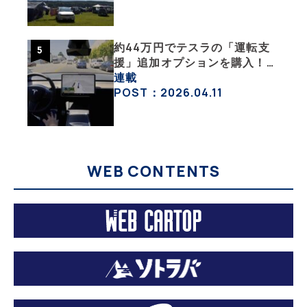
約44万円でテスラの「運転支
援」追加オプションを購入！
果たして価格以上の効果はあっ
連載
たのか？【テスラ沼にはまった
POST：2026.04.11
大学教授のEV生活・その10】
WEB CONTENTS