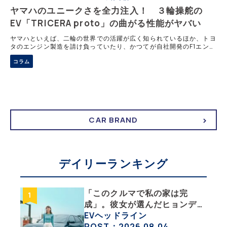
ヤマハのユニークさを全力注入！ ３輪操舵の
EV「TRICERA proto」の曲がる性能がヤバい
ヤマハといえば、二輪の世界での活躍が広く知られているほか、トヨ
タのエンジン製造を請け負っていたり、かつてが自社開発のF1エンジ
ンや自社開発のクルマなど、四輪の世界にも密接に関係している企業
コラム
だ。そんなヤマハがジャパンモビリティショーで発表した3輪EV、
「TRICERA proto」が話題を呼んでいる。気になる中身に迫る。
CAR BRAND
デイリーランキング
「このクルマで私の家は完
成」。彼女が選んだヒョンデ
「IONIQ 5」の「エネルギーハ
EVヘッドライン
ック」な生活【ななみんEVレ
POST：2026.08.04