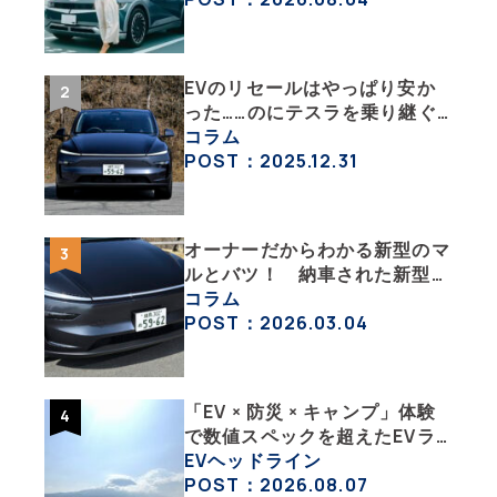
ポート その１】
EVのリセールはやっぱり安か
った……のにテスラを乗り継ぐ
ってどういうこと？ 【テスラ
コラム
沼にはまった大学教授のEV生
POST：2025.12.31
活・その１】
オーナーだからわかる新型のマ
ルとバツ！ 納車された新型を
旧型モデルＹと細部まで比べて
コラム
みた【テスラ沼にはまった大学
POST：2026.03.04
教授のEV生活・その６】
「EV × 防災 × キャンプ」体験
で数値スペックを超えたEVラ
イフの豊かさを実感【 EV
EVヘッドライン
SUMMER CAMP 2026 】
POST：2026.08.07