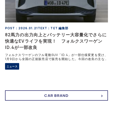
POST：2026.01.21
TEXT：TET 編集部
82馬力の出力向上とバッテリー大容量化でさらに
快適なEVライフを実現！ フォルクスワーゲン
ID.4が一部改良
フォルクスワーゲンのフル電動SUV「ID.4」が一部仕様変更を受け、
1月9日から全国の正規販売店で販売を開始した。今回の改良の主なポ
イントは、上級グレードのID.4 Proが従来比+82馬力もの出力向上を
ニュース
図ったことと充電時間の短縮、さらに室内インフォテイメントシステ
ムの進化だ。
CAR BRAND