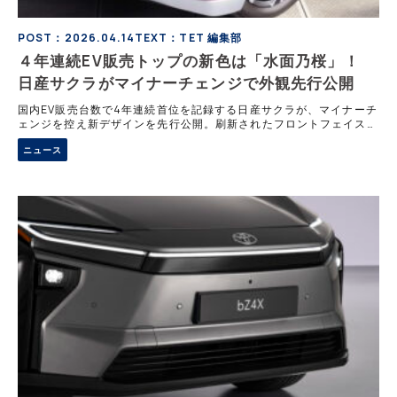
POST：2026.04.14
TEXT：TET 編集部
４年連続EV販売トップの新色は「水面乃桜」！
日産サクラがマイナーチェンジで外観先行公開
国内EV販売台数で4年連続首位を記録する日産サクラが、マイナーチ
ェンジを控え新デザインを先行公開。刷新されたフロントフェイスや
日産初採用の新色「水面乃桜（ミナモノサクラ）」など、軽EVの枠
ニュース
を超えた上質感を追求している。日本のEV市場を牽引する王者が放
つ新たな意匠と進化に注目だ。