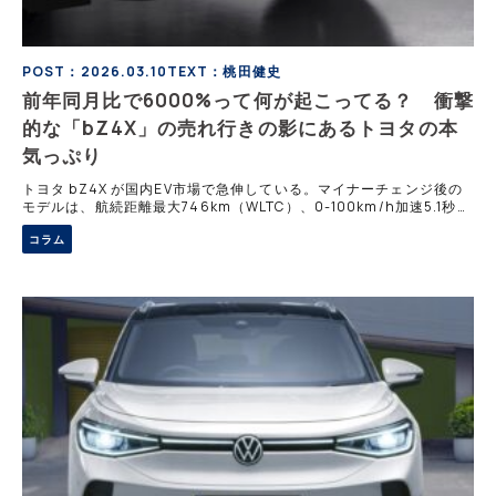
POST：2026.03.10
TEXT：桃田健史
前年同月比で6000%って何が起こってる？ 衝撃
的な「bZ4X」の売れ行きの影にあるトヨタの本
気っぷり
トヨタ bZ4X が国内EV市場で急伸している。マイナーチェンジ後の
モデルは、航続距離最大746km（WLTC）、0-100km/h加速5.1秒と
大幅に進化を果たしている。補助金効果も追い風に、販売は首位へと
コラム
昇りつめた。トヨタEVの現在地を探る。