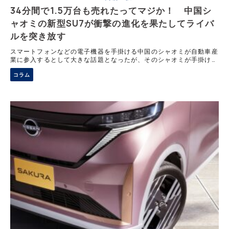
34分間で1.5万台も売れたってマジか！ 中国シ
ャオミの新型SU7が衝撃の進化を果たしてライバ
ルを突き放す
スマートフォンなどの電子機器を手掛ける中国のシャオミが自動車産
業に参入するとして大きな話題となったが、そのシャオミが手掛けた
SU7シリーズは、スポーツモデルではポルシェ以上の速さを発揮し、
コラム
通常モデルでは同クラスのライバルを置き去りにする多機能っぷりを
披露した。そのSU7が1年で早くもマイナーチェンジを実施。詳細に
迫る。