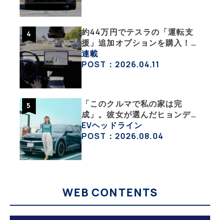
活・その１】
約44万円でテスラの「運転支
援」追加オプションを購入！
果たして価格以上の効果はあっ
連載
たのか？【テスラ沼にはまった
POST：2026.04.11
大学教授のEV生活・その10】
「このクルマで私の家は完
成」。彼女が選んだヒョンデ
「IONIQ 5」の「エネルギーハ
EVヘッドライン
ック」な生活【ななみんEVレ
POST：2026.08.04
ポート その１】
WEB CONTENTS