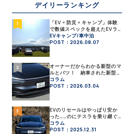
デイリーランキング
「EV × 防災 × キャンプ」体験
で数値スペックを超えたEVラ
イフの豊かさを実感【 EV
EVキャンプ/車中泊
SUMMER CAMP 2026 】
POST：2026.08.07
オーナーだからわかる新型のマ
ルとバツ！ 納車された新型を
旧型モデルＹと細部まで比べて
コラム
みた【テスラ沼にはまった大学
POST：2026.03.04
教授のEV生活・その６】
EVのリセールはやっぱり安か
った……のにテスラを乗り継ぐ
ってどういうこと？ 【テスラ
コラム
沼にはまった大学教授のEV生
POST：2025.12.31