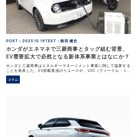
POST：2023.10.19
TEXT：桃田 健史
ホンダがエネマネで三菱商事とタッグ組む背景、
EV需要拡大で必然となる新体系事業とはなにか？
ホンダと三菱商事はエネルギーマネージメント事業に関して協業する
ことを発表した。EV搭載電池のリユースや、V2G（ヴィークル・ト
ゥ・グリッド）等で新しいビジネスの将来性についてホンダ実証実験
コラム
をもとに考察する。 電池リースは