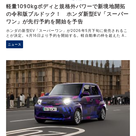
軽量1090kgボディと規格外パワーで新境地開拓
の令和版ブルドック！ ホンダ新型EV「スーパー
ワン」が先行予約を開始を予告
ホンダの新型EV「スーパーワン」が2026年5月下旬に発売されるこ
とが決定。4月16日より予約を開始する。軽自動車の枠を超えた Aセ
グメント設計により、車重1090kgの軽量ボディと最高出力70kWを
ニュース
実現。一充電航続距離は274km。規格外の走りと実用性を両立した
唯一無二の小型EVの魅力を詳報する。