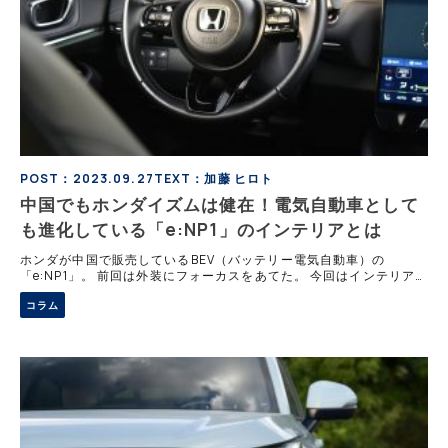
POST：2023.09.27
TEXT：加藤 ヒロト
中国でもホンダイズムは健在！電気自動車として
も進化している「e:NP1」のインテリアとは
ホンダが中国で販売しているBEV（バッテリー電気自動車）の
「e:NP1」。 前回は外装にフォーカスをあてた。 今回はインテリア
に注目する。 Vol.1 ホンダ「ヴェゼル」ベースのEVで中国ではすでに
コラム
2世代目！「ホンダe: