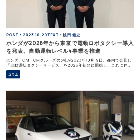
POST：2023.10.20
TEXT：桃田 健史
ホンダが2026年から東京で電動ロボタクシー導入
を発表。自動運転レベル4事業を推進
ホンダ、GM、GMクルーズの3社が2023年10月19日、都内で会見し
「自動運転タクシーサービス」を2026年初頭に開始し、これに伴い
ご弁会社を2024年に設立することを発表した。会見に参加して詳し
コラム
く取材した。 狙いは「