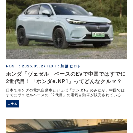
POST：2023.09.27
TEXT：加藤 ヒロト
ホンダ「ヴェゼル」ベースのEVで中国ではすでに
2世代目！「ホンダe:NP1」ってどんなクルマ？
日本でホンダの電気自動車といえば「ホンダe」のみだが、中国では
すでにヴェゼルベースの「2代目」の電気自動車が販売されている。
この事実からも中国のBEV（バッテリー電気自動車）の普及の早さを
コラム
感じる。中国でホンダ製EVはど