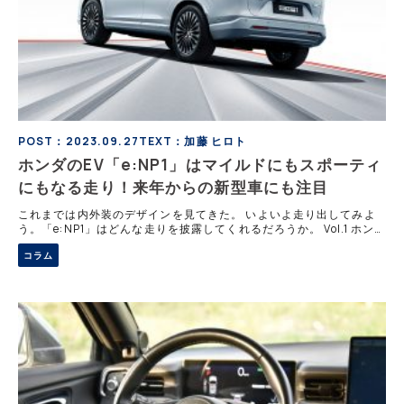
POST：2023.09.27
TEXT：加藤 ヒロト
ホンダのEV「e:NP1」はマイルドにもスポーティ
にもなる走り！来年からの新型車にも注目
これまでは内外装のデザインを見てきた。 いよいよ走り出してみよ
う。「e:NP1」はどんな走りを披露してくれるだろうか。 Vol.1 ホン
ダ「ヴェゼル」ベースのEVで中国ではすでに2世代目！「ホンダ
コラム
e:NP1」ってどんなク