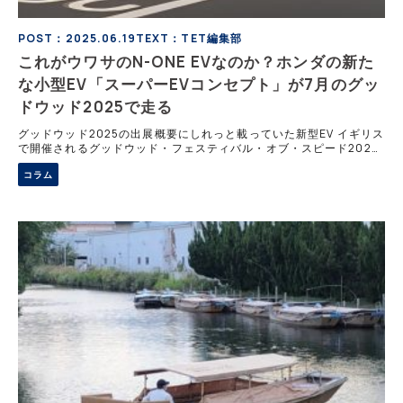
POST：2025.06.19
TEXT：TET編集部
これがウワサのN-ONE EVなのか？ホンダの新た
な小型EV「スーパーEVコンセプト」が7月のグッ
ドウッド2025で走る
グッドウッド2025の出展概要にしれっと載っていた新型EV イギリス
で開催されるグッドウッド・フェスティバル・オブ・スピード2025
にホンダが出展する。 なかでも注目なのが、ナイジェル・マンセル
コラム
が操るィリアムズ・ホンダ