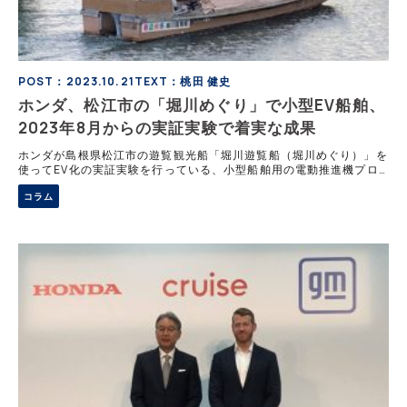
POST：2023.10.21
TEXT：桃田 健史
ホンダ、松江市の「堀川めぐり」で小型EV船舶、
2023年8月からの実証実験で着実な成果
ホンダが島根県松江市の遊覧観光船「堀川遊覧船（堀川めぐり）」を
使ってEV化の実証実験を行っている、小型船舶用の電動推進機プロ
トタイプについて運営事業者や利用者などからの好評である。なぜ、
コラム
ホンダは小型船舶のEV化を進めてい