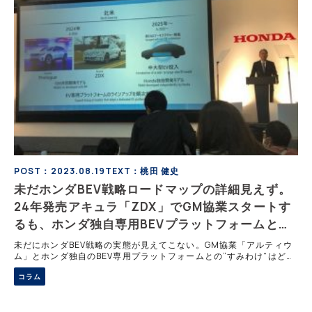
POST：2023.08.19
TEXT：桃田 健史
未だホンダBEV戦略ロードマップの詳細見えず。
24年発売アキュラ「ZDX」でGM協業スタートす
るも、ホンダ独自専用BEVプラットフォームと
の”すみわけ”は？
未だにホンダBEV戦略の実態が見えてこない。GM協業「アルティウ
ム」とホンダ独自のBEV専用プラットフォームとの“すみわけ”はどう
なるのか。また、日本でのBEVシフトに対してコンサバ過ぎる印象も
コラム
ある。ホンダのBEVはこれ