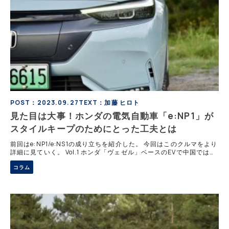
POST：2023.09.27
TEXT：加藤 ヒロト
見た目は大事！ホンダの電気自動車「e:NP1」が
スタイルキープのためにとった工夫とは
前回はe:NP1/e:NS1の成り立ちを紹介した。 今回はこのクルマをより
詳細に見ていく。 Vol.1 ホンダ「ヴェゼル」ベースのEVで中国ではす
でに2世代目！「ホンダe:NP1」ってどんなクルマ？ e:N
コラム