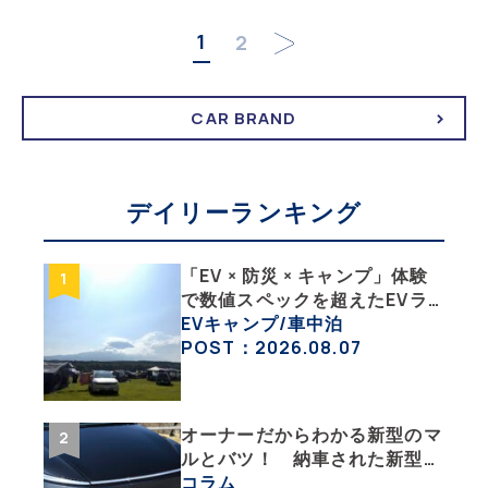
1
2
CAR BRAND
デイリーランキング
「EV × 防災 × キャンプ」体験
で数値スペックを超えたEVラ
イフの豊かさを実感【 EV
EVキャンプ/車中泊
SUMMER CAMP 2026 】
POST：2026.08.07
オーナーだからわかる新型のマ
ルとバツ！ 納車された新型を
旧型モデルＹと細部まで比べて
コラム