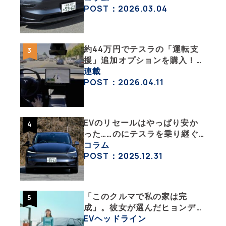
みた【テスラ沼にはまった大学
POST：2026.03.04
教授のEV生活・その６】
約44万円でテスラの「運転支
援」追加オプションを購入！
果たして価格以上の効果はあっ
連載
たのか？【テスラ沼にはまった
POST：2026.04.11
大学教授のEV生活・その10】
EVのリセールはやっぱり安か
った……のにテスラを乗り継ぐ
ってどういうこと？ 【テスラ
コラム
沼にはまった大学教授のEV生
POST：2025.12.31
活・その１】
「このクルマで私の家は完
成」。彼女が選んだヒョンデ
「IONIQ 5」の「エネルギーハ
EVヘッドライン