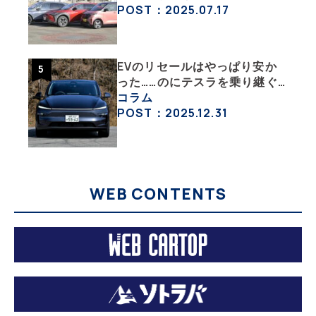
ル低めなEVオフ会の中身
POST：2025.07.17
EVのリセールはやっぱり安か
った……のにテスラを乗り継ぐ
ってどういうこと？ 【テスラ
コラム
沼にはまった大学教授のEV生
POST：2025.12.31
活・その１】
WEB CONTENTS