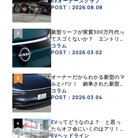
「バイク部」「釣り部」など多
EVオーナーズクラブ
彩な趣味人集合体がAOCJ【
POST：2026.08.08
NISSAN ARIYA Owner’s
CLUB JAPAN 】
新型リーフが実質300万円代っ
てスゴくないか？ エントリー
グレード「B5」の中身を詳細
コラム
チェックした
POST：2026.03.02
オーナーだからわかる新型のマ
ルとバツ！ 納車された新型を
旧型モデルＹと細部まで比べて
コラム
みた【テスラ沼にはまった大学
POST：2026.03.04
教授のEV生活・その６】
EVってどうなのよ？ と思っ
たらオフ会にいくのはアリ！
エンジン車とはまた違うハード
EVヘッドライン