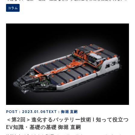
SOCの誤差はリチウムイオン電池で±5％程度とされ、実用上は十分
コラム
な精度である。一方で、経年劣化を示すSOHの低下により満充電時の
容量は減少する。
POST：2023.01.06
TEXT：御堀 直嗣
＜第2回＞進化するバッテリー技術 | 知って役立つ
EV知識・基礎の基礎 御堀 直嗣