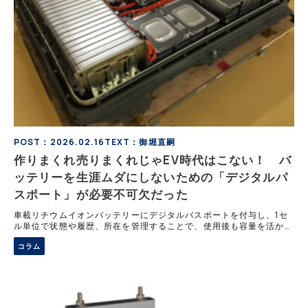
POST：2026.02.16
TEXT：御堀直嗣
作りまくれ売りまくれじゃEV時代はこない！ バ
ッテリーを生涯ムダにしないための「デジタルパ
スポート」が必要不可欠だった
車載リチウムイオンバッテリーにデジタルパスポートを付与し、1セ
ル単位で状態や履歴、所在を管理することで、使用後も容量を活かし
た二次利用と資源循環を実現しようとする動きが進んでいる。EVの
コラム
電池は廃車時でも約7割の容量が残るが、管理と評価の仕組みがなけ
れば活用できない。