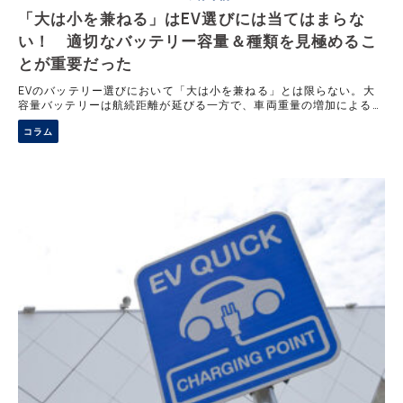
「大は小を兼ねる」はEV選びには当てはまらな
い！ 適切なバッテリー容量＆種類を見極めるこ
とが重要だった
EVのバッテリー選びにおいて「大は小を兼ねる」とは限らない。大
容量バッテリーは航続距離が延びる一方で、車両重量の増加による電
費の悪化や充電時間の延長、価格上昇といったデメリットを伴う。ま
コラム
た、バッテリーの種類による特性の違いもあるため、日常の走行距離
や使い方に合った賢いバッテリーの選び方を解説する。