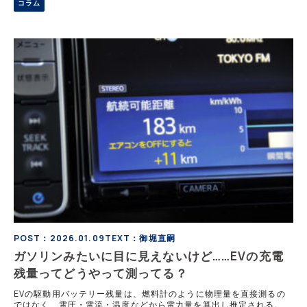
コラム
ベンツが全固体電池で長距離走破を記録した。しかし、この全固体電
池は必ずしも正義ではないと専門家は語る。その理由に迫る。
POST：2026.01.09
TEXT：御堀直嗣
ガソリンみたいに目に見えないけど……EVの充電
残量ってどうやって測ってる？
EVの駆動用バッテリー残量は、燃料計のように物理量を直接測るの
ではなく、電圧・電流・温度などから電力量を算出し推定される。