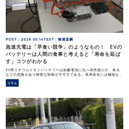
POST：2026.05.14
TEXT：御堀直嗣
急速充電は「早食い競争」のようなもの！ EVの
バッテリーは人間の食事と考えると「寿命を延ば
す」コツがわかる
EV用リチウムイオンバッテリーは鉛酸電池に比べ高性能だが、発火
などの危険があり精密な制御が不可欠である。長寿命化には極端な充
放電を避ける腹八分目の利用や適切な温度管理など、人間のように扱
コラム
う配慮が有効である。さらに、資源の有効活用に向けた、使用済み電
池の再利用を見据えた車体設計の重要性についても解説する。