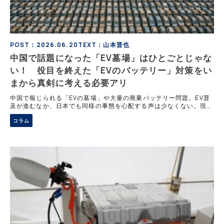
POST：2026.06.20
TEXT：山本晋也
中国で話題になった「EV墓場」はひとごとじゃな
い！ 役目を終えた「EVのバッテリー」対策をい
まから真剣に考える必要アリ
中国で報じられる「EVの墓場」や大量の廃棄バッテリー問題。EV普
及が進むなか、日本でも同様の事態を心配する声は少なくない。現状
では法整備やリサイクル体制によって深刻な問題が発生する可能性は
コラム
低いが、EV市場の拡大やバッテリーの主流技術の変化によって、新
たな課題が浮上する可能性もある。