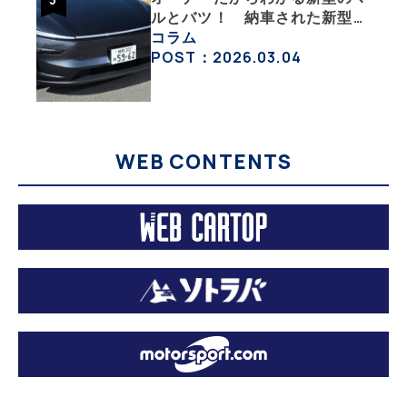
ルとバツ！ 納車された新型を
旧型モデルＹと細部まで比べて
コラム
みた【テスラ沼にはまった大学
POST：2026.03.04
教授のEV生活・その６】
WEB CONTENTS