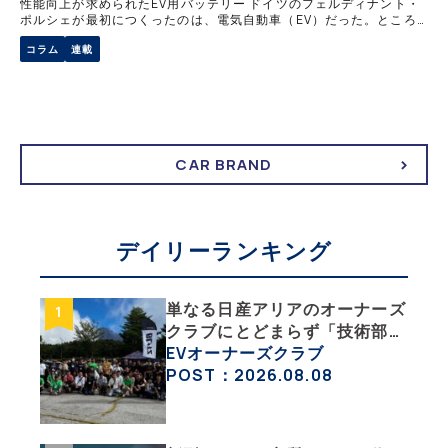
性能向上が求められたEV用バッテリー ドイツのフェルディナント・
ポルシェが最初につくったのは、電気自動車（EV）だった。ところ
が、蓄電池（バッテリー）の性能が十分でなく、次にガソリンエンジ
コラム
連載
ンを発電用に使うハイブリッド車（
CAR BRAND
デイリーランキング
単なる日産アリアのオーナーズ
クラブにとどまらず「技術部」
「バイク部」「釣り部」など多
EVオーナーズクラブ
彩な趣味人集合体がAOCJ【
POST：2026.08.08
NISSAN ARIYA Owner’s
CLUB JAPAN 】