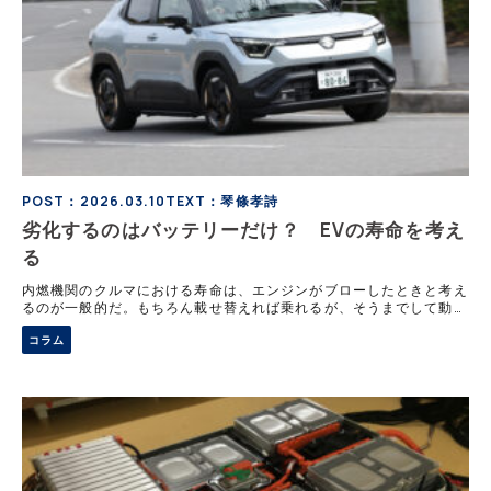
POST：2026.03.10
TEXT：琴條孝詩
劣化するのはバッテリーだけ？ EVの寿命を考え
る
内燃機関のクルマにおける寿命は、エンジンがブローしたときと考え
るのが一般的だ。もちろん載せ替えれば乗れるが、そうまでして動か
す人は少ないだろう。また、事故でボディがダメになった場合も寿命
コラム
と言える。では、ボディの場合は除いて、エンジンを持たないEV
は、いつが寿命と考えるべきだろうか？