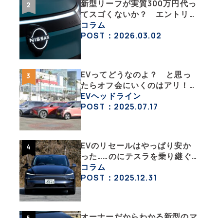
新型リーフが実質300万円代っ
てスゴくないか？ エントリー
グレード「B5」の中身を詳細
コラム
チェックした
POST：2026.03.02
EVってどうなのよ？ と思っ
たらオフ会にいくのはアリ！
エンジン車とはまた違うハード
EVヘッドライン
ル低めなEVオフ会の中身
POST：2025.07.17
EVのリセールはやっぱり安か
った……のにテスラを乗り継ぐ
ってどういうこと？ 【テスラ
コラム
沼にはまった大学教授のEV生
POST：2025.12.31
活・その１】
オーナーだからわかる新型のマ