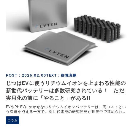
POST：2026.02.03
TEXT：御堀直嗣
じつはEVに使うリチウムイオンを上まわる性能の
新世代バッテリーは多数研究されている！ ただ
実用化の前に「やること」がある!!
EVやPHEVに欠かせないリチウムイオンバッテリーは、高コストとい
う課題を抱える一方で、次世代電池の研究開発が世界中で進められて
いる。全固体電池に加え、リチウム硫黄、リチウム空気、フッ化物イ
コラム
オン電池など有望な方式も登場してきた。しかし実用化には性能だけ
でなく、量産性と採算性という高い壁が立ちはだかっている。