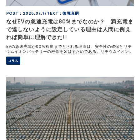
POST：2026.07.17
TEXT：御堀直嗣
なぜEVの急速充電は80%までなのか？ 満充電ま
で達しないように設定している理由は人間に例え
れば簡単に理解できた!!
EVの急速充電が80％程度までとされる理由は、安全性の確保とリチ
ウムイオンバッテリーの寿命を延ばすためである。リチウムイオン電
池は高電圧・高エネルギー密度を実現する一方、充放電による電極材
コラム
料の膨張や収縮が進みすぎると結晶構造が損傷し、性能低下や発熱、
最悪の場合は事故につながる恐れがある。