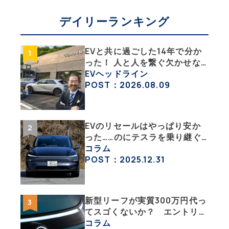
デイリーランキング
EVと共に過ごした14年で分か
った！ 人と人を繋ぐ欠かせな
い相棒、それがEV!!【EV総合
EVヘッドライン
研究所のリアルEVライフ：そ
POST：2026.08.09
の1 】
EVのリセールはやっぱり安か
った……のにテスラを乗り継ぐ
ってどういうこと？ 【テスラ
コラム
沼にはまった大学教授のEV生
POST：2025.12.31
活・その１】
新型リーフが実質300万円代っ
てスゴくないか？ エントリー
グレード「B5」の中身を詳細
コラム