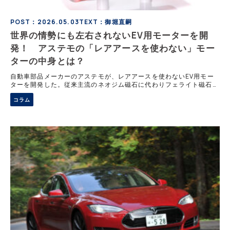
POST：2026.05.03
TEXT：御堀直嗣
世界の情勢にも左右されないEV用モーターを開
発！ アステモの「レアアースを使わない」モー
ターの中身とは？
自動車部品メーカーのアステモが、レアアースを使わないEV用モー
ターを開発した。従来主流のネオジム磁石に代わりフェライト磁石を
採用し、多層フラックス構造によって磁気抵抗を高めることで高出力
コラム
化を実現。ローター拡大や電流強化も組み合わせ、180kWという実
用十分な性能を確保した。