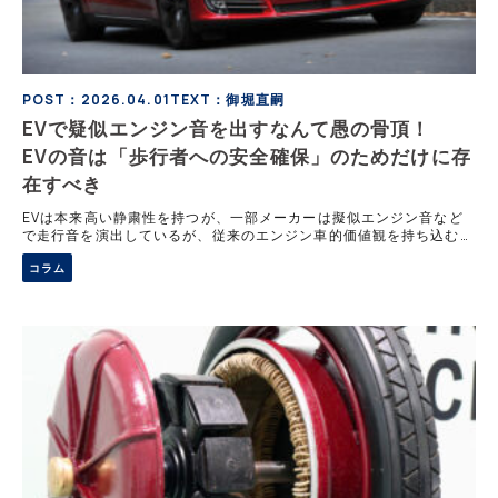
POST：2026.04.01
TEXT：御堀直嗣
EVで疑似エンジン音を出すなんて愚の骨頂！
EVの音は「歩行者への安全確保」のためだけに存
在すべき
EVは本来高い静粛性を持つが、一部メーカーは擬似エンジン音など
で走行音を演出しているが、従来のエンジン車的価値観を持ち込む必
要性には疑問が残る。一方で車両接近警報装置は歩行者、とくに視覚
コラム
障害者の安全確保に不可欠であり、その役割は極めて重要だ。音の演
出と安全装置は本質的に異なるものであり、混同すべきではない。