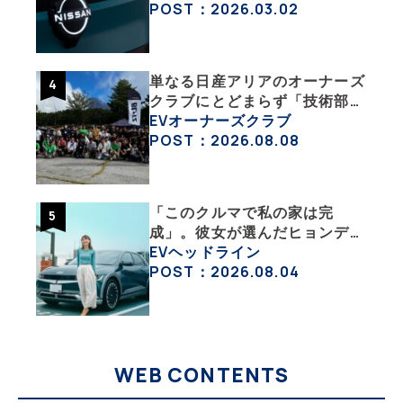
チェックした
POST：2026.03.02
単なる日産アリアのオーナーズ
クラブにとどまらず「技術部」
「バイク部」「釣り部」など多
EVオーナーズクラブ
彩な趣味人集合体がAOCJ【
POST：2026.08.08
NISSAN ARIYA Owner’s
CLUB JAPAN 】
「このクルマで私の家は完
成」。彼女が選んだヒョンデ
「IONIQ 5」の「エネルギーハ
EVヘッドライン
ック」な生活【ななみんEVレ
POST：2026.08.04
ポート その１】
WEB CONTENTS