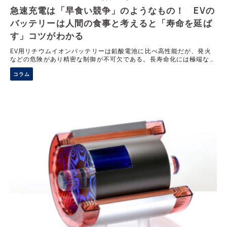
急速充電は「早食い競争」のようなもの！ EVの
バッテリーは人間の食事と考えると「寿命を延ば
す」コツがわかる
EV用リチウムイオンバッテリーは鉛酸電池に比べ高性能だが、発火
などの危険があり精密な制御が不可欠である。長寿命化には極端な充
放電を避ける腹八分目の利用や適切な温度管理など、人間のように扱
コラム
う配慮が有効である。さらに、資源の有効活用に向けた、使用済み電
池の再利用を見据えた車体設計の重要性についても解説する。