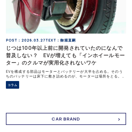
POST：2026.03.27
TEXT：御堀直嗣
じつは100年以上前に開発されていたのになんで
普及しない？ EVが増えても「インホイールモー
ター」のクルマが実用化されないワケ
EVを構成する部品はモーターとバッテリーが大半を占める。そのう
ちのバッテリーは床下に敷き詰めるのが、モーターは場所をとる。そ
こで実用化を目指して開発が進められているのが、インホイールモー
コラム
ターと言われるモーターだ。しかしこれ、100年以上前に実用化され
るも、それ以降は現代まで市販化はほぼされていない。その理由に迫
る。
CAR BRAND