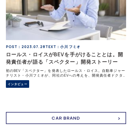
POST：2023.07.28
TEXT：小川 フミオ
ロールス・ロイスがBEVを手がけることとは。開
発責任者が語る「スペクター」開発ストーリー
初のBEV「スペクター」を発表したロールス・ロイス。自動車ジャー
ナリスト・小川フミオが、同社のEVへの考えを、開発責任者ドクタ
ー・ミヒア・アヨウビ氏から訊き出す。 ロールスロイスのフィーリ
インタビュー
ングを、最新のテクノロジーで ロ
CAR BRAND