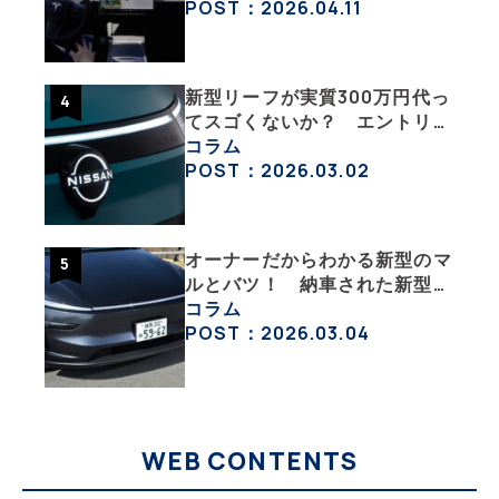
たのか？【テスラ沼にはまった
POST：2026.04.11
大学教授のEV生活・その10】
新型リーフが実質300万円代っ
てスゴくないか？ エントリー
グレード「B5」の中身を詳細
コラム
チェックした
POST：2026.03.02
オーナーだからわかる新型のマ
ルとバツ！ 納車された新型を
旧型モデルＹと細部まで比べて
コラム
みた【テスラ沼にはまった大学
POST：2026.03.04
教授のEV生活・その６】
WEB CONTENTS