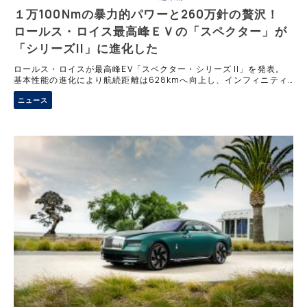
１万100Nmの暴力的パワーと260万針の贅沢！
ロールス・ロイス最高峰ＥＶの「スペクター」が
「シリーズII」に進化した
ロールス・ロイスが最高峰EV「スペクター・シリーズ II」を発表。
基本性能の進化により航続距離は628kmへ向上し、インフィニティ
モードで500kWを放つブラックバッジも登場。最大260万針の糸や7
ニュース
万8000の穴が描くレザーアートなど、惜しみない手間と新素材がオ
ーナーのわがままを叶える究極のビスポーク空間を創り出す。