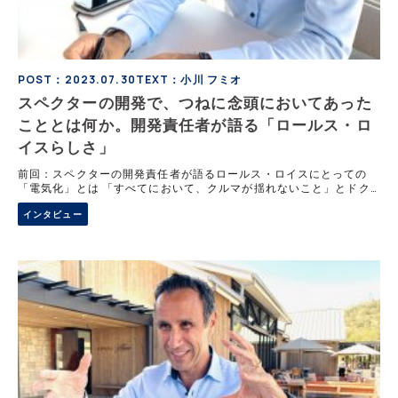
POST：2023.07.30
TEXT：小川 フミオ
スペクターの開発で、つねに念頭においてあった
こととは何か。開発責任者が語る「ロールス・ロ
イスらしさ」
前回：スペクターの開発責任者が語るロールス・ロイスにとっての
「電気化」とは 「すべてにおいて、クルマが揺れないこと」とドク
ター・ミヒア・アヨウビ氏は、BEVのスペクターで意図したロール
インタビュー
ス・ロイスらしさの一端をいう。その実