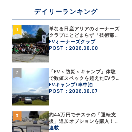
デイリーランキング
単なる日産アリアのオーナーズ
クラブにとどまらず「技術部」
「バイク部」「釣り部」など多
EVオーナーズクラブ
彩な趣味人集合体がAOCJ【
POST：2026.08.08
NISSAN ARIYA Owner’s
CLUB JAPAN 】
「EV × 防災 × キャンプ」体験
で数値スペックを超えたEVラ
イフの豊かさを実感【 EV
EVキャンプ/車中泊
SUMMER CAMP 2026 】
POST：2026.08.07
約44万円でテスラの「運転支
援」追加オプションを購入！
果たして価格以上の効果はあっ
連載