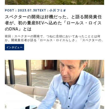
POST：2023.07.30
TEXT：小川 フミオ
スペクターの開発は好機だった、と語る開発責任
者が、初の量産BEVへ込めた「ロールス・ロイス
のDNA」とは
前回：スペクターの開発で、つねに念頭においてあったこととは何
か。開発責任者が語る「ロールス・ロイスらしさ」 「スペクターの
開発は、これまでと正反対のアプローチだった」と振り返るドクタ
インタビュー
ー・ミヒア・アヨウビ氏。それはBEVに