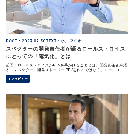
POST：2023.07.30
TEXT：小川 フミオ
スペクターの開発責任者が語るロールス・ロイス
にとっての「電気化」とは
前回：ロールス・ロイスがBEVを手がけることとは。開発責任者が語
る「スペクター」開発ストーリー BEVを作るではなく、ロールスロイ
スを作る意識。スペクターの開発責任者のドクター・ミヒア・アヨウ
インタビュー
ビ氏は語る。この理由を、自動