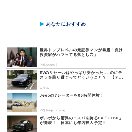
あなたにおすすめ
世界トップレベルの元証券マンが暴露「負け
投資家がハマってる落とし穴」
PR(Acoco.)
EVのリセールはやっぱり安かった……のにテ
スラを乗り継ぐってどういうこと？ 【テ...
コラム
Jeepの7シーターを85時間体験！
PR(Jeep Japan)
ボルボから驚異のコスパを誇るEV「EX60」
が発表！ 日本にも年内投入予定!!