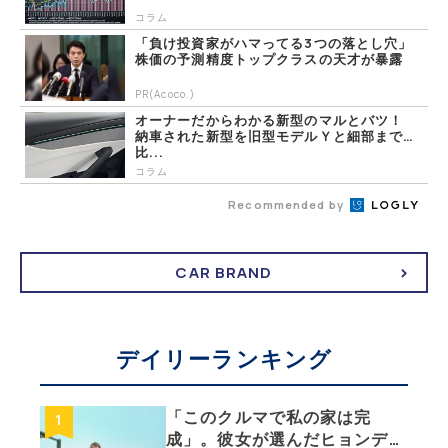
コラム
「負け投資家がハマってる3つの落とし穴」
株価の予測精度トップクラスの天才が暴露
PR(Acoco.)
オーナーだからわかる新型のマルとバツ！
納車された新型を旧型モデルＹと細部まで
比...
コラム
Recommended by
CAR BRAND
デイリーランキング
「このクルマで私の家は完
成」。彼女が選んだヒョンデ