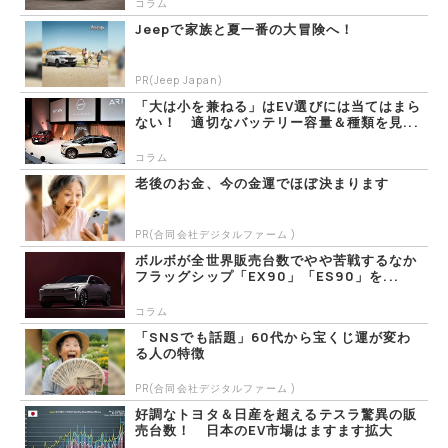
コラム
Jeepで家族と夏一番の大冒険へ！
PR(Jeep Japan)
「大は小を兼ねる」はEV選びには当てはまら
ない！ 適切なバッテリー容量＆種類を見...
コラム
老後のお金、今の金運でほぼ決まります
PR(合同会社デジタルファーム )
ボルボが全世界販売台数でやや苦戦するなか
フラッグシップ「EX90」「ES90」を...
コラム
「SNSでも話題」60代から宝くじ運が変わ
る人の特徴
PR(合同会社デジタルファーム )
好調なトヨタ＆日産を超えるテスラ驚異の販
売台数！ 日本のEV市場はますます拡大