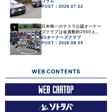
グ＆スバル・トレイルシーカー
コラム
が販売絶好調なワケ
POST：2026.07.22
日本唯一のテスラ公認オーナー
ズクラブは会員数約2900人の
一般社団法人〈テスラオーナー
EVオーナーズクラブ
ズクラブジャパン（TOCJ）〉
POST：2026.08.03
WEB CONTENTS