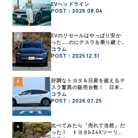
「IONIQ 5」の「エネルギーハ
EVヘッドライン
ック」な生活【ななみんEVレ
POST：2026.08.04
ポート その１】
EVのリセールはやっぱり安か
った……のにテスラを乗り継ぐ
ってどういうこと？ 【テスラ
コラム
沼にはまった大学教授のEV生
POST：2025.12.31
活・その１】
好調なトヨタ＆日産を超えるテ
スラ驚異の販売台数！ 日本の
EV市場はますます拡大
コラム
POST：2026.07.25
比べてみたら「売れて当然」だ
った！ トヨタbZ4Xツーリン