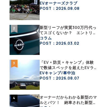
「バイク部」「釣り部」など多
EVオーナーズクラブ
彩な趣味人集合体がAOCJ【
POST：2026.08.08
NISSAN ARIYA Owner’s
CLUB JAPAN 】
新型リーフが実質300万円代っ
てスゴくないか？ エントリー
グレード「B5」の中身を詳細
コラム
チェックした
POST：2026.03.02
「EV × 防災 × キャンプ」体験
で数値スペックを超えたEVラ
イフの豊かさを実感【 EV
EVキャンプ/車中泊
SUMMER CAMP 2026 】
POST：2026.08.07
オーナーだからわかる新型のマ
ルとバツ！ 納車された新型を