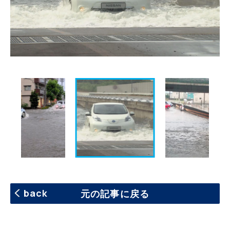
S
back
元の記事に戻る