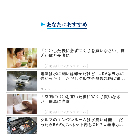
あなたにおすすめ
「〇〇した後に必ず宝くじを買いなさい」貧
乏が億万長者に
PR(合同会社デジタルファーム )
電気は水に弱いは確かだけど……EVは浸水に
強かった！ ただしクルマ全般冠水路は避...
コラム
「玄関に〇〇を置いた後に宝くじ買いなさ
い」簡単に当選
PR(合同会社デジタルファーム )
クルマのエンジンルームは水洗い可能……だ
ったらEVのボンネット内もOK？→基本水...