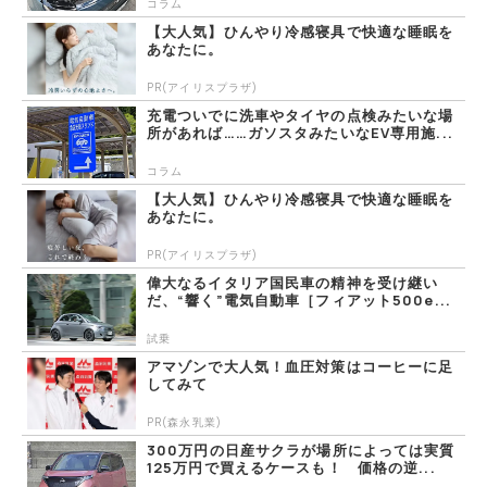
コラム
【大人気】ひんやり冷感寝具で快適な睡眠を
あなたに。
PR(アイリスプラザ)
充電ついでに洗車やタイヤの点検みたいな場
所があれば……ガソスタみたいなEV専用施...
コラム
【大人気】ひんやり冷感寝具で快適な睡眠を
あなたに。
PR(アイリスプラザ)
偉大なるイタリア国民車の精神を受け継い
だ、“響く”電気自動車［フィアット500e...
試乗
アマゾンで大人気！血圧対策はコーヒーに足
してみて
PR(森永乳業)
300万円の日産サクラが場所によっては実質
125万円で買えるケースも！ 価格の逆...