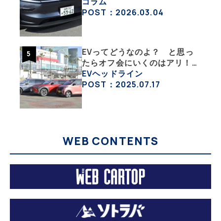
旧型モデルＹと細部まで比べて
コラム
みた【テスラ沼にはまった大学
POST：2026.03.04
教授のEV生活・その６】
EVってどうなのよ？ と思っ
たらオフ会にいくのはアリ！
エンジン車とはまた違うハード
EVヘッドライン
ル低めなEVオフ会の中身
POST：2025.07.17
WEB CONTENTS