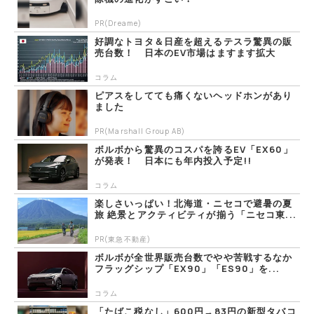
PR(Dreame)
好調なトヨタ＆日産を超えるテスラ驚異の販
売台数！ 日本のEV市場はますます拡大
コラム
ピアスをしてても痛くないヘッドホンがあり
ました
PR(Marshall Group AB)
ボルボから驚異のコスパを誇るEV「EX60」
が発表！ 日本にも年内投入予定!!
コラム
楽しさいっぱい！北海道・ニセコで避暑の夏
旅 絶景とアクティビティが揃う「ニセコ東...
PR(東急不動産)
ボルボが全世界販売台数でやや苦戦するなか
フラッグシップ「EX90」「ES90」を...
コラム
「たばこ税なし」600円→83円の新型タバコ