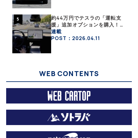
約44万円でテスラの「運転支
援」追加オプションを購入！
果たして価格以上の効果はあっ
連載
たのか？【テスラ沼にはまった
POST：2026.04.11
大学教授のEV生活・その10】
WEB CONTENTS