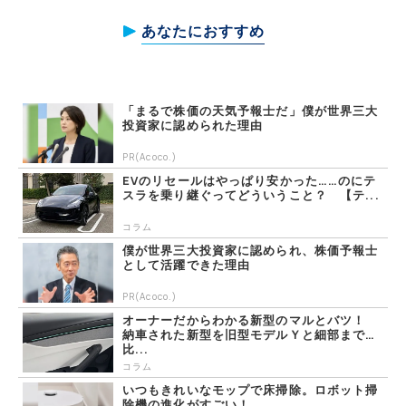
あなたにおすすめ
「まるで株価の天気予報士だ」僕が世界三大
投資家に認められた理由
PR(Acoco.)
EVのリセールはやっぱり安かった……のにテ
スラを乗り継ぐってどういうこと？ 【テ...
コラム
僕が世界三大投資家に認められ、株価予報士
として活躍できた理由
PR(Acoco.)
オーナーだからわかる新型のマルとバツ！
納車された新型を旧型モデルＹと細部まで
比...
コラム
いつもきれいなモップで床掃除。ロボット掃
除機の進化がすごい！