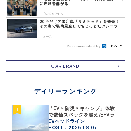
に喫煙者群がる
PR(株式会社HAL)
20台だけの限定車「リミテッド」を発売！
その裏で装備見直しでちょっとだけシーラ...
ニュース
Recommended by
CAR BRAND
デイリーランキング
「EV × 防災 × キャンプ」体験
で数値スペックを超えたEVラ
イフの豊かさを実感【 EV
EVヘッドライン
SUMMER CAMP 2026 】
POST：2026.08.07