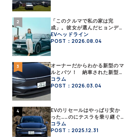
「このクルマで私の家は完
成」。彼女が選んだヒョンデ
「IONIQ 5」の「エネルギーハ
EVヘッドライン
ック」な生活【ななみんEVレ
POST：2026.08.04
ポート その１】
オーナーだからわかる新型のマ
ルとバツ！ 納車された新型を
旧型モデルＹと細部まで比べて
コラム
みた【テスラ沼にはまった大学
POST：2026.03.04
教授のEV生活・その６】
EVのリセールはやっぱり安か
った……のにテスラを乗り継ぐ
ってどういうこと？ 【テスラ
コラム
沼にはまった大学教授のEV生
POST：2025.12.31
活・その１】