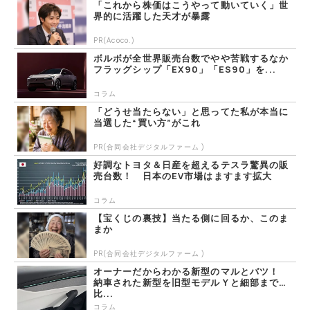
「これから株価はこうやって動いていく」世
界的に活躍した天才が暴露
PR(Acoco.)
ボルボが全世界販売台数でやや苦戦するなか
フラッグシップ「EX90」「ES90」を...
コラム
「どうせ当たらない」と思ってた私が本当に
当選した“買い方”がこれ
PR(合同会社デジタルファーム )
好調なトヨタ＆日産を超えるテスラ驚異の販
売台数！ 日本のEV市場はますます拡大
コラム
【宝くじの裏技】当たる側に回るか、このま
まか
PR(合同会社デジタルファーム )
オーナーだからわかる新型のマルとバツ！
納車された新型を旧型モデルＹと細部まで
比...
コラム