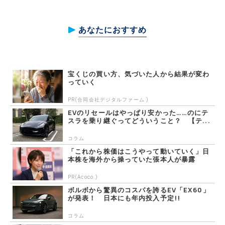
あなたにおすすめ
宝くじの買い方、気づいた人から結果が変わ
っていく
PR(合同会社デジタルファーム )
EVのリセールはやっぱり安かった……のにテ
スラを乗り継ぐってどういうこと？ 【テ...
コラム
「これから株価はこうやって動いていく」日
本株を海外から操っていた張本人が暴露
PR(Acoco.)
ボルボから驚異のコスパを誇るEV「EX60」
が発表！ 日本にも年内投入予定!!
コラム