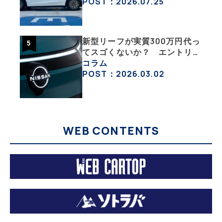
POST：2026.07.25
新型リーフが実質300万円代っ
てスゴくないか？ エントリー
グレード「B5」の中身を詳細
コラム
チェックした
POST：2026.03.02
WEB CONTENTS