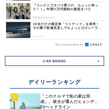
『コンビニでタバコ買うの、ちょっと待っ
て！！』年間11万円節約の新型タバコ
PR(株式会社HAL)
20台だけの限定車「リミテッド」を発売！
その裏で装備見直しでちょっとだけシーラ...
ニュース
Recommended by
CAR BRAND
デイリーランキング
「このクルマで私の家は完
成」。彼女が選んだヒョンデ
「IONIQ 5」の「エネルギーハ
EVヘッドライン