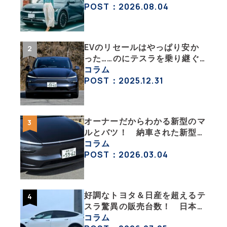
ック」な生活【ななみんEVレ
POST：2026.08.04
ポート その１】
EVのリセールはやっぱり安か
った……のにテスラを乗り継ぐ
ってどういうこと？ 【テスラ
コラム
沼にはまった大学教授のEV生
POST：2025.12.31
活・その１】
オーナーだからわかる新型のマ
ルとバツ！ 納車された新型を
旧型モデルＹと細部まで比べて
コラム
みた【テスラ沼にはまった大学
POST：2026.03.04
教授のEV生活・その６】
好調なトヨタ＆日産を超えるテ
スラ驚異の販売台数！ 日本の
EV市場はますます拡大
コラム