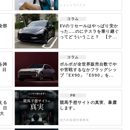
ショットワークス
コラム
全部
EVのリセールはやっぱり安か
った……のにテスラを乗り継ぐ
ってどういうこと？ 【テ...
コラム
を誇
ボルボが全世界販売台数でや
 日
や苦戦するなかフラッグシッ
プ「EX90」「ES90」を...
PR
える
競馬予想サイトの真実、暴露
 日
します。
拡大
他力本願運営事務局