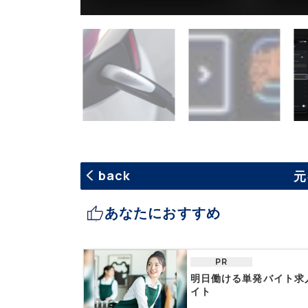
back
元
あなたにおすすめ
PR
明日働ける単発バイト求
イト