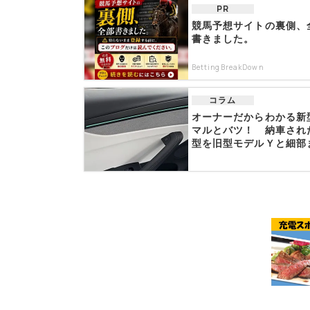
PR
競馬予想サイトの裏側、
書きました。
BettingBreakDown
コラム
オーナーだからわかる新
マルとバツ！ 納車され
型を旧型モデルＹと細部
比...