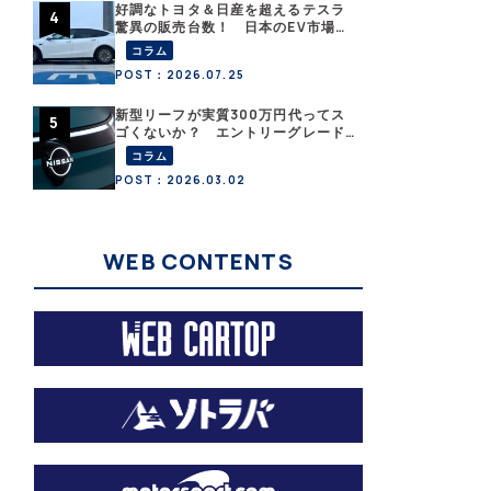
好調なトヨタ＆日産を超えるテスラ
驚異の販売台数！ 日本のEV市場は
ますます拡大
コラム
POST：2026.07.25
新型リーフが実質300万円代ってス
ゴくないか？ エントリーグレード
「B5」の中身を詳細チェックした
コラム
POST：2026.03.02
WEB CONTENTS