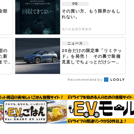
PR
全部
その買い方、もう限界かもし
れない。
他力本願運営事務局
ニュース
型の
20台だけの限定車「リミテッ
た新
ド」を発売！ その裏で装備
まで
見直しでちょっとだけシー
ラ...
Recommended by