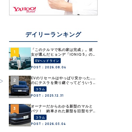
デイリーランキング
「このクルマで私の家は完成」。彼
女が選んだヒョンデ「IONIQ 5」の
「エネルギーハック」な生活【なな
EVヘッドライン
みんEVレポート その１】
POST：2026.08.04
EVのリセールはやっぱり安かった……
のにテスラを乗り継ぐってどういう
こと？ 【テスラ沼にはまった大学
コラム
教授のEV生活・その１】
POST：2025.12.31
オーナーだからわかる新型のマルと
バツ！ 納車された新型を旧型モデ
ルＹと細部まで比べてみた【テスラ
コラム
沼にはまった大学教授のEV生活・そ
POST：2026.03.04
の６】