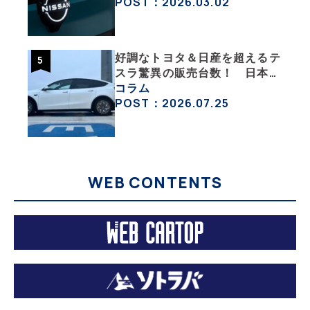
チェックした
POST：2026.03.02
好調なトヨタ＆日産を超えるテ
スラ驚異の販売台数！ 日本の
EV市場はますます拡大
コラム
POST：2026.07.25
WEB CONTENTS