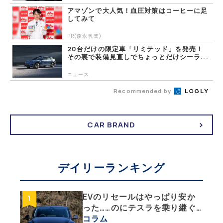
アマゾンで大人気！血圧対策はコーヒーに足
してみて
PR(森永乳業)
20台だけの限定車「リミテッド」を発売！
その裏で装備見直しでちょっとだけシーラ...
ニュース
Recommended by
CAR BRAND
デイリーランキング
EVのリセールはやっぱり安か
った……のにテスラを乗り継ぐ
ってどういうこと？ 【テスラ
コラム