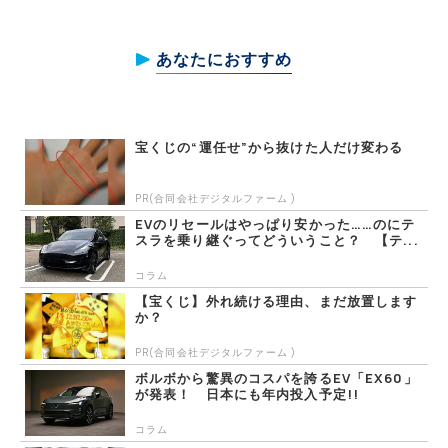
あなたにおすすめ
宝くじの“運任せ”から抜けた人だけ変わる
PR(合同会社デジタルファーム )
EVのリセールはやっぱり安かった……のにテ
スラを乗り継ぐってどういうこと？ 【テ...
コラム
【宝くじ】外れ続ける理由、まだ放置します
か？
PR(合同会社デジタルファーム )
ボルボから驚異のコスパを誇るEV「EX60」
が発表！ 日本にも年内投入予定!!
コラム