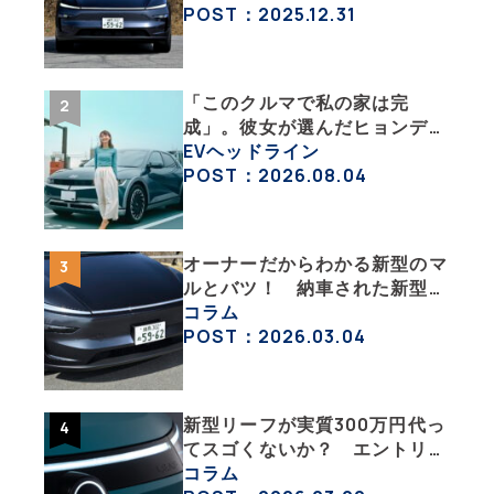
沼にはまった大学教授のEV生
POST：2025.12.31
活・その１】
「このクルマで私の家は完
成」。彼女が選んだヒョンデ
「IONIQ 5」の「エネルギーハ
EVヘッドライン
ック」な生活【ななみんEVレ
POST：2026.08.04
ポート その１】
オーナーだからわかる新型のマ
ルとバツ！ 納車された新型を
旧型モデルＹと細部まで比べて
コラム
みた【テスラ沼にはまった大学
POST：2026.03.04
教授のEV生活・その６】
新型リーフが実質300万円代っ
てスゴくないか？ エントリー
グレード「B5」の中身を詳細
コラム