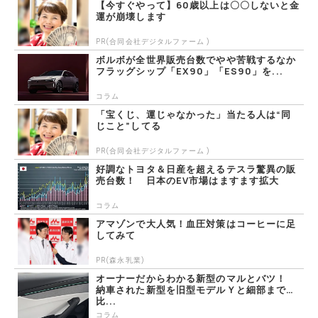
【今すぐやって】60歳以上は〇〇しないと金
運が崩壊します
PR(合同会社デジタルファーム )
ボルボが全世界販売台数でやや苦戦するなか
フラッグシップ「EX90」「ES90」を...
コラム
「宝くじ、運じゃなかった」当たる人は“同
じこと”してる
PR(合同会社デジタルファーム )
好調なトヨタ＆日産を超えるテスラ驚異の販
売台数！ 日本のEV市場はますます拡大
コラム
アマゾンで大人気！血圧対策はコーヒーに足
してみて
PR(森永乳業)
オーナーだからわかる新型のマルとバツ！
納車された新型を旧型モデルＹと細部まで
比...
コラム