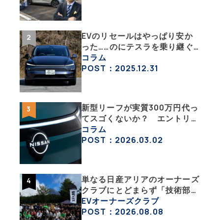
の1 】
EVのリセールはやっぱり安か
った……のにテスラを乗り継ぐ
ってどういうこと？ 【テスラ
コラム
沼にはまった大学教授のEV生
POST：2025.12.31
活・その１】
新型リーフが実質300万円代っ
てスゴくないか？ エントリー
グレード「B5」の中身を詳細
コラム
チェックした
POST：2026.03.02
単なる日産アリアのオーナーズ
クラブにとどまらず「技術部」
「バイク部」「釣り部」など多
EVオーナーズクラブ
彩な趣味人集合体がAOCJ【
POST：2026.08.08