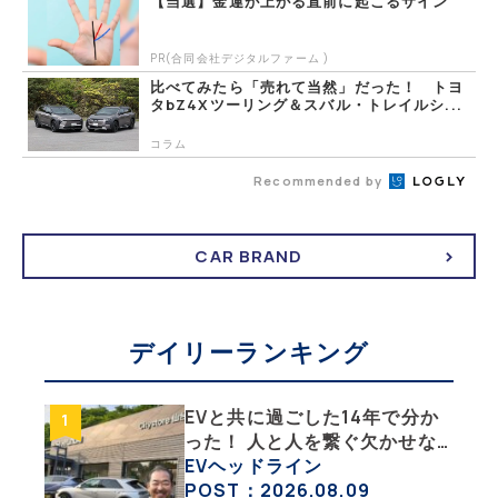
【当選】金運が上がる直前に起こるサイン
PR(合同会社デジタルファーム )
比べてみたら「売れて当然」だった！ トヨ
タbZ4Xツーリング＆スバル・トレイルシ...
コラム
Recommended by
CAR BRAND
デイリーランキング
EVと共に過ごした14年で分か
った！ 人と人を繋ぐ欠かせな
い相棒、それがEV!!【EV総合
EVヘッドライン
研究所のリアルEVライフ：そ
POST：2026.08.09