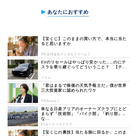
あなたにおすすめ
【宝くじ】このままの買い方で、本当に当た
ると思いますか
PR(合同会社デジタルファーム )
EVのリセールはやっぱり安かった……のにテ
スラを乗り継ぐってどういうこと？ 【テ...
コラム
「君はまるで株価の天気予報士だ」僕が世界
三大投資家に認められたワケ
PR(Acoco.)
単なる日産アリアのオーナーズクラブにとど
まらず「技術部」「バイク部」「釣り部」
な...
EVオーナーズクラブ
【宝くじの裏技】当たる側に回るか、このま