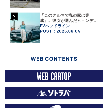
NISSAN ARIYA Owner’s
CLUB JAPAN 】
「このクルマで私の家は完
成」。彼女が選んだヒョンデ
「IONIQ 5」の「エネルギーハ
EVヘッドライン
ック」な生活【ななみんEVレ
POST：2026.08.04
ポート その１】
WEB CONTENTS