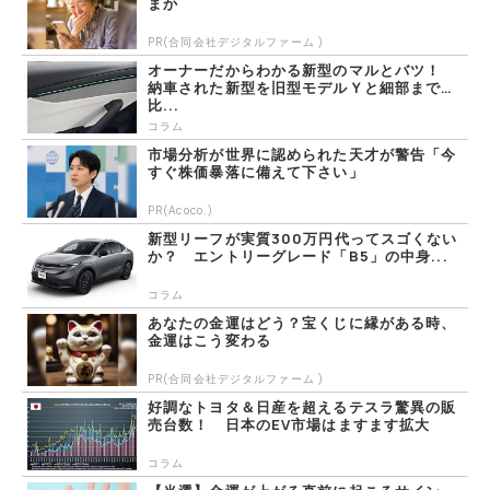
まか
PR(合同会社デジタルファーム )
オーナーだからわかる新型のマルとバツ！
納車された新型を旧型モデルＹと細部まで
比...
コラム
市場分析が世界に認められた天才が警告「今
すぐ株価暴落に備えて下さい」
PR(Acoco.)
新型リーフが実質300万円代ってスゴくない
か？ エントリーグレード「B5」の中身...
コラム
あなたの金運はどう？宝くじに縁がある時、
金運はこう変わる
PR(合同会社デジタルファーム )
好調なトヨタ＆日産を超えるテスラ驚異の販
売台数！ 日本のEV市場はますます拡大
コラム