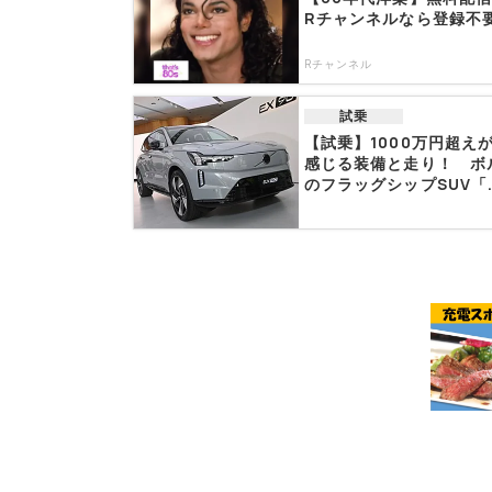
Rチャンネルなら登録不
Rチャンネル
試乗
【試乗】1000万円超え
感じる装備と走り！ ボ
のフラッグシップSUV「..