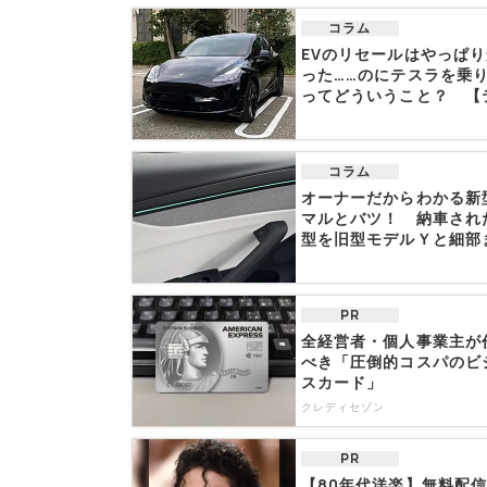
コラム
EVのリセールはやっぱ
った……のにテスラを乗
ってどういうこと？ 【テ.
コラム
オーナーだからわかる新
マルとバツ！ 納車され
型を旧型モデルＹと細部
比...
PR
全経営者・個人事業主が
べき「圧倒的コスパのビ
スカード」
クレディセゾン
PR
【80年代洋楽】無料配