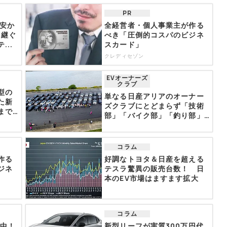
PR
り安か
全経営者・個人事業主が作る
り継ぐ
べき「圧倒的コスパのビジネ
..
スカード」
クレディセゾン
EVオーナーズ
クラブ
型の
単なる日産アリアのオーナー
た新
ズクラブにとどまらず「技術
まで
部」「バイク部」「釣り部」
な...
コラム
作る
好調なトヨタ＆日産を超える
ジネ
テスラ驚異の販売台数！ 日
本のEV市場はますます拡大
コラム
信中！
新型リーフが実質300万円代