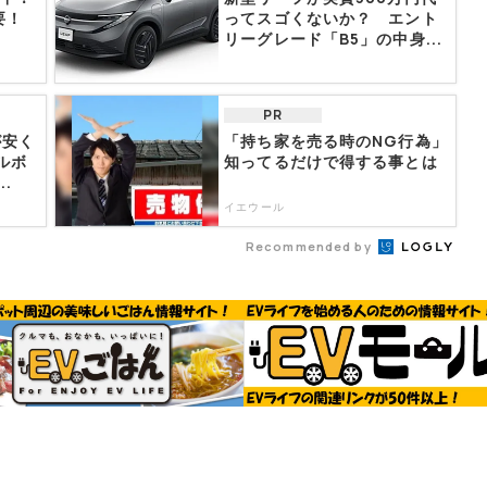
要！
ってスゴくないか？ エント
リーグレード「B5」の中身...
PR
が安く
「持ち家を売る時のNG行為」
ルボ
知ってるだけで得する事とは
.
イエウール
Recommended by