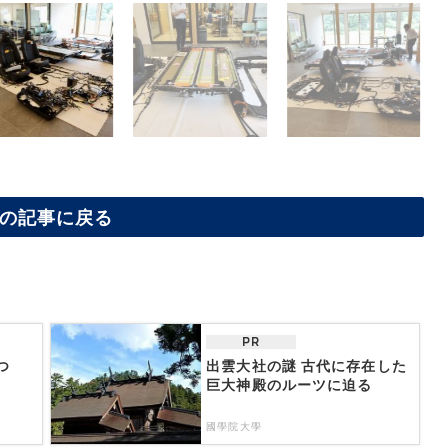
の記事に戻る
PR
つ
出雲大社の謎 古代に存在した
巨大神殿のルーツに迫る
國學院大學