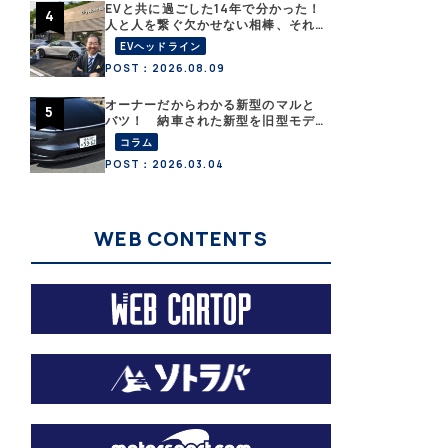
EVと共に過ごした14年で分かった！
人と人を繋ぐ欠かせない相棒、それ
がEV!!【EV総合研究所のリアルEVラ
EVヘッドライン
イフ：その1 】
POST：2026.08.09
オーナーだからわかる新型のマルと
バツ！ 納車された新型を旧型モデ
ルＹと細部まで比べてみた【テスラ
コラム
沼にはまった大学教授のEV生活・そ
POST：2026.03.04
の６】
WEB CONTENTS