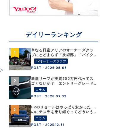
デイリーランキング
単なる日産アリアのオーナーズクラ
ブにとどまらず「技術部」「バイク
部」「釣り部」など多彩な趣味人集
EVオーナーズクラブ
合体がAOCJ【 NISSAN ARIYA
POST：2026.08.08
Owner’s CLUB JAPAN 】
新型リーフが実質300万円代ってス
ゴくないか？ エントリーグレード
「B5」の中身を詳細チェックした
コラム
POST：2026.03.02
EVのリセールはやっぱり安かった……
のにテスラを乗り継ぐってどういう
こと？ 【テスラ沼にはまった大学
コラム
教授のEV生活・その１】
POST：2025.12.31