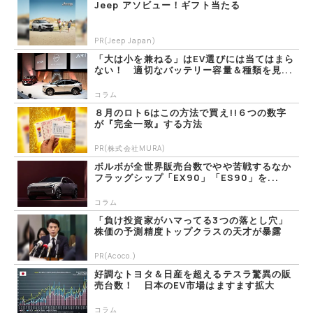
Jeep アソビュー！ギフト当たる
PR(Jeep Japan)
「大は小を兼ねる」はEV選びには当てはまら
ない！ 適切なバッテリー容量＆種類を見...
コラム
８月のロト6はこの方法で買え!!６つの数字
が『完全一致』する方法
PR(株式会社MURA)
ボルボが全世界販売台数でやや苦戦するなか
フラッグシップ「EX90」「ES90」を...
コラム
「負け投資家がハマってる3つの落とし穴」
株価の予測精度トップクラスの天才が暴露
PR(Acoco.)
好調なトヨタ＆日産を超えるテスラ驚異の販
売台数！ 日本のEV市場はますます拡大
コラム