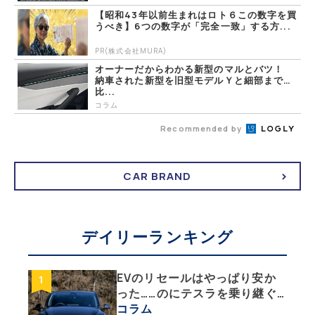
【昭和43年以前生まれはロト６この数字を買
うべき】6つの数字が「完全一致」する方...
PR(株式会社MURA)
オーナーだからわかる新型のマルとバツ！
納車された新型を旧型モデルＹと細部まで
比...
コラム
Recommended by
CAR BRAND
デイリーランキング
EVのリセールはやっぱり安か
った……のにテスラを乗り継ぐ
ってどういうこと？ 【テスラ
コラム