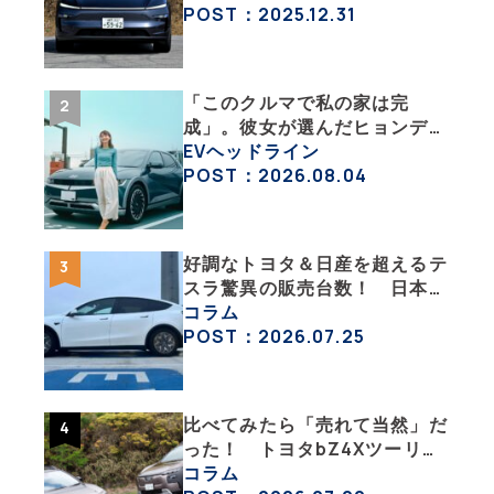
沼にはまった大学教授のEV生
POST：2025.12.31
活・その１】
「このクルマで私の家は完
成」。彼女が選んだヒョンデ
「IONIQ 5」の「エネルギーハ
EVヘッドライン
ック」な生活【ななみんEVレ
POST：2026.08.04
ポート その１】
好調なトヨタ＆日産を超えるテ
スラ驚異の販売台数！ 日本の
EV市場はますます拡大
コラム
POST：2026.07.25
比べてみたら「売れて当然」だ
った！ トヨタbZ4Xツーリン
グ＆スバル・トレイルシーカー
コラム