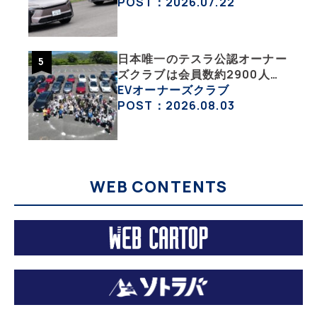
が販売絶好調なワケ
POST：2026.07.22
日本唯一のテスラ公認オーナー
ズクラブは会員数約2900人の
一般社団法人〈テスラオーナー
EVオーナーズクラブ
ズクラブジャパン（TOCJ）〉
POST：2026.08.03
WEB CONTENTS