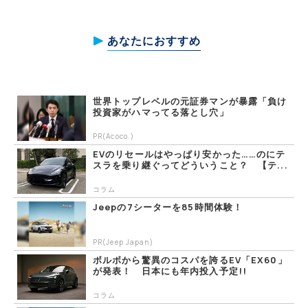
あなたにおすすめ
世界トップレベルの元証券マンが暴露「負け
投資家がハマってる落とし穴」
PR(Acoco.)
EVのリセールはやっぱり安かった……のにテ
スラを乗り継ぐってどういうこと？ 【テ...
コラム
Jeepの7シーターを85時間体験！
PR(Jeep Japan)
ボルボから驚異のコスパを誇るEV「EX60」
が発表！ 日本にも年内投入予定!!
コラム