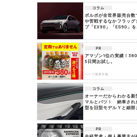
コラム
ボルボが全世界販売台数
や苦戦するなかフラッグ
プ「EX90」「ES90」を.
PR
アマゾン1位の実績！38
5日間お試し。
ハーブ健康本舗
コラム
オーナーだからわかる新
マルとバツ！ 納車され
型を旧型モデルＹと細部
比...
PR
全経営者・個人事業主が