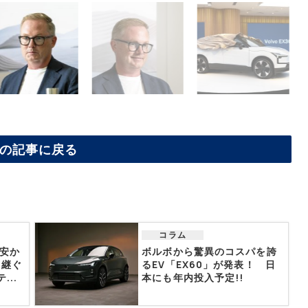
の記事に戻る
コラム
り安か
ボルボから驚異のコスパを誇
り継ぐ
るEV「EX60」が発表！ 日
..
本にも年内投入予定!!