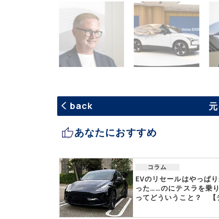
back
元
あなたにおすすめ
コラム
EVのリセールはやっぱ
った……のにテスラを乗
ってどういうこと？ 【テ.