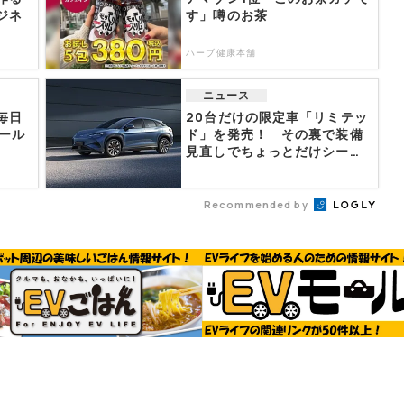
ジネ
す」噂のお茶
ハーブ健康本舗
ニュース
毎日
20台だけの限定車「リミテッ
セール
ド」を発売！ その裏で装備
見直しでちょっとだけシー
ラ...
Recommended by