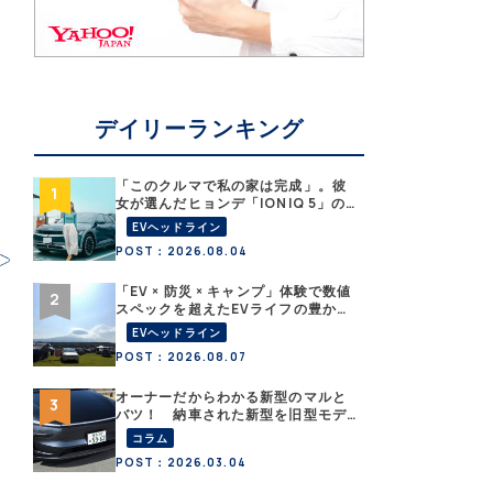
デイリーランキング
「このクルマで私の家は完成」。彼
女が選んだヒョンデ「IONIQ 5」の
「エネルギーハック」な生活【なな
EVヘッドライン
みんEVレポート その１】
POST：2026.08.04
「EV × 防災 × キャンプ」体験で数値
スペックを超えたEVライフの豊かさ
を実感【 EV SUMMER CAMP 2026
EVヘッドライン
】
POST：2026.08.07
オーナーだからわかる新型のマルと
バツ！ 納車された新型を旧型モデ
ルＹと細部まで比べてみた【テスラ
コラム
沼にはまった大学教授のEV生活・そ
POST：2026.03.04
の６】