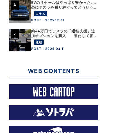
EVのリセールはやっぱり安かった……
のにテスラを乗り継ぐってどういう
こと？ 【テスラ沼にはまった大学
コラム
教授のEV生活・その１】
POST：2025.12.31
約44万円でテスラの「運転支援」追
加オプションを購入！ 果たして価
格以上の効果はあったのか？【テス
連載
ラ沼にはまった大学教授のEV生活・
POST：2026.04.11
その10】
WEB CONTENTS