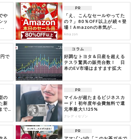
PR
でや
「え、こんなセールやってた
シッ
の？」80％OFF以上が続々登
..
場！Amazonの本気が...
Amazon
コラム
0円で
好調なトヨタ＆日産を超える
テスラ驚異の販売台数！ 日
本のEV市場はますます拡大
PR
型の
マイルが超たまるビジネスカ
た新
ード！初年度年会費無料で還
まで
元率最大1.125%
クレディセゾン
PR
作る
アマゾン1位「このお茶ガチで