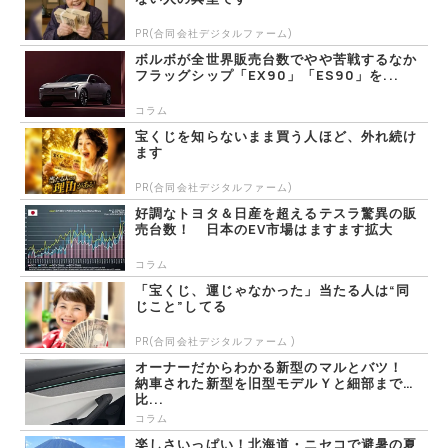
PR(合同会社デジタルファーム)
ボルボが全世界販売台数でやや苦戦するなか
フラッグシップ「EX90」「ES90」を...
コラム
宝くじを知らないまま買う人ほど、外れ続け
ます
PR(合同会社デジタルファーム)
好調なトヨタ＆日産を超えるテスラ驚異の販
売台数！ 日本のEV市場はますます拡大
コラム
「宝くじ、運じゃなかった」当たる人は“同
じこと”してる
PR(合同会社デジタルファーム )
オーナーだからわかる新型のマルとバツ！
納車された新型を旧型モデルＹと細部まで
比...
コラム
楽しさいっぱい！北海道・ニセコで避暑の夏