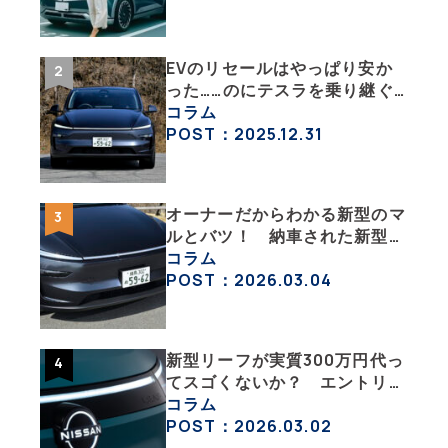
ポート その１】
EVのリセールはやっぱり安か
った……のにテスラを乗り継ぐ
ってどういうこと？ 【テスラ
コラム
沼にはまった大学教授のEV生
POST：2025.12.31
活・その１】
オーナーだからわかる新型のマ
ルとバツ！ 納車された新型を
旧型モデルＹと細部まで比べて
コラム
みた【テスラ沼にはまった大学
POST：2026.03.04
教授のEV生活・その６】
新型リーフが実質300万円代っ
てスゴくないか？ エントリー
グレード「B5」の中身を詳細
コラム
チェックした
POST：2026.03.02