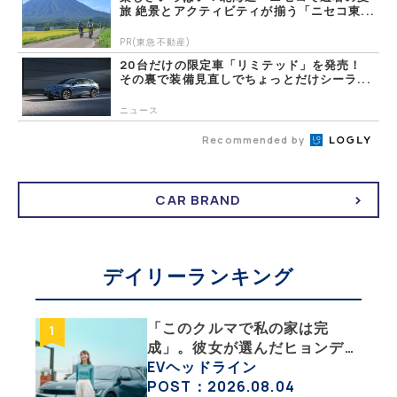
旅 絶景とアクティビティが揃う「ニセコ東...
PR(東急不動産)
20台だけの限定車「リミテッド」を発売！
その裏で装備見直しでちょっとだけシーラ...
ニュース
Recommended by
CAR BRAND
デイリーランキング
「このクルマで私の家は完
成」。彼女が選んだヒョンデ
「IONIQ 5」の「エネルギーハ
EVヘッドライン
ック」な生活【ななみんEVレ
POST：2026.08.04