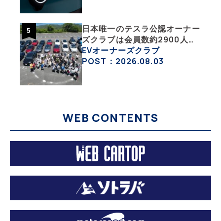
日本唯一のテスラ公認オーナー
ズクラブは会員数約2900人の
一般社団法人〈テスラオーナー
EVオーナーズクラブ
ズクラブジャパン（TOCJ）〉
POST：2026.08.03
WEB CONTENTS