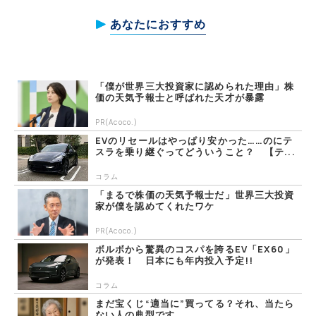
あなたにおすすめ
「僕が世界三大投資家に認められた理由」株
価の天気予報士と呼ばれた天才が暴露
PR(Acoco.)
EVのリセールはやっぱり安かった……のにテ
スラを乗り継ぐってどういうこと？ 【テ...
コラム
「まるで株価の天気予報士だ」世界三大投資
家が僕を認めてくれたワケ
PR(Acoco.)
ボルボから驚異のコスパを誇るEV「EX60」
が発表！ 日本にも年内投入予定!!
コラム
まだ宝くじ“適当に”買ってる？それ、当たら
ない人の典型です