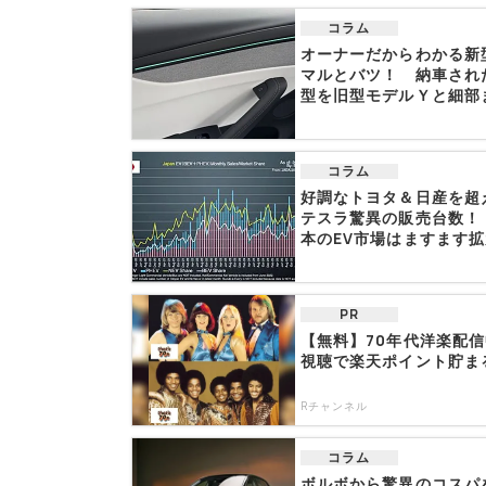
コラム
オーナーだからわかる新
マルとバツ！ 納車され
型を旧型モデルＹと細部
比...
コラム
好調なトヨタ＆日産を超
テスラ驚異の販売台数！
本のEV市場はますます
PR
【無料】70年代洋楽配
視聴で楽天ポイント貯ま
Rチャンネル
コラム
ボルボから驚異のコスパ