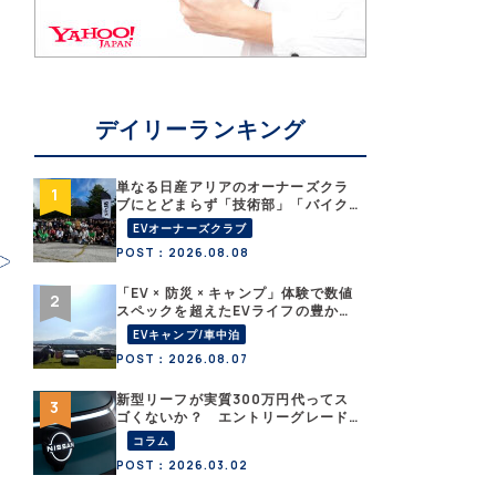
デイリーランキング
単なる日産アリアのオーナーズクラ
ブにとどまらず「技術部」「バイク
部」「釣り部」など多彩な趣味人集
EVオーナーズクラブ
合体がAOCJ【 NISSAN ARIYA
POST：2026.08.08
Owner’s CLUB JAPAN 】
「EV × 防災 × キャンプ」体験で数値
スペックを超えたEVライフの豊かさ
を実感【 EV SUMMER CAMP 2026
EVキャンプ/車中泊
】
POST：2026.08.07
新型リーフが実質300万円代ってス
ゴくないか？ エントリーグレード
「B5」の中身を詳細チェックした
コラム
POST：2026.03.02