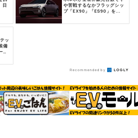
 日
や苦戦するなかフラッグシッ
プ「EX90」「ES90」を...
ミテッ
装備
ー
Recommended by