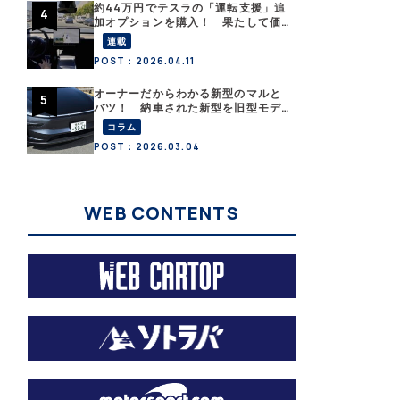
約44万円でテスラの「運転支援」追
加オプションを購入！ 果たして価
格以上の効果はあったのか？【テス
連載
ラ沼にはまった大学教授のEV生活・
POST：2026.04.11
その10】
オーナーだからわかる新型のマルと
バツ！ 納車された新型を旧型モデ
ルＹと細部まで比べてみた【テスラ
コラム
沼にはまった大学教授のEV生活・そ
POST：2026.03.04
の６】
WEB CONTENTS