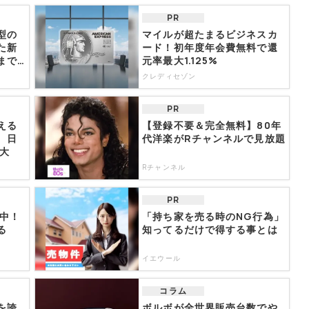
PR
型の
マイルが超たまるビジネスカ
た新
ード！初年度年会費無料で還
まで
元率最大1.125%
クレディセゾン
PR
える
【登録不要＆完全無料】80年
 日
代洋楽がRチャンネルで見放題
拡大
Rチャンネル
PR
信中！
「持ち家を売る時のNG行為」
る
知ってるだけで得する事とは
イエウール
コラム
を誇
ボルボが全世界販売台数でや