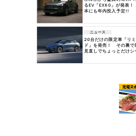
るEV「EX60」が発表！
本にも年内投入予定!!
ニュース
20台だけの限定車「リ
ド」を発売！ その裏で
見直しでちょっとだけシ
ラ...