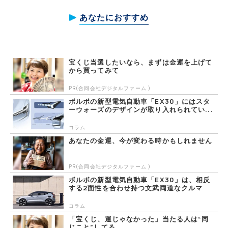
あなたにおすすめ
宝くじ当選したいなら、まずは金運を上げて
から買ってみて
PR(合同会社デジタルファーム )
ボルボの新型電気自動車「EX30」にはスタ
ーウォーズのデザインが取り入れられてい...
コラム
あなたの金運、今が変わる時かもしれません
PR(合同会社デジタルファーム )
ボルボの新型電気自動車「EX30」は、相反
する2面性を合わせ持つ文武両道なクルマ
コラム
「宝くじ、運じゃなかった」当たる人は“同
じこと”してる