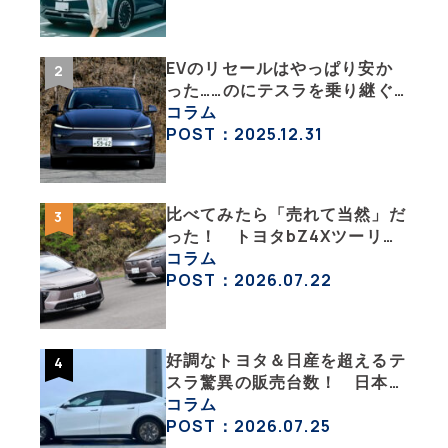
ポート その１】
EVのリセールはやっぱり安か
った……のにテスラを乗り継ぐ
ってどういうこと？ 【テスラ
コラム
沼にはまった大学教授のEV生
POST：2025.12.31
活・その１】
比べてみたら「売れて当然」だ
った！ トヨタbZ4Xツーリン
グ＆スバル・トレイルシーカー
コラム
が販売絶好調なワケ
POST：2026.07.22
好調なトヨタ＆日産を超えるテ
スラ驚異の販売台数！ 日本の
EV市場はますます拡大
コラム
POST：2026.07.25