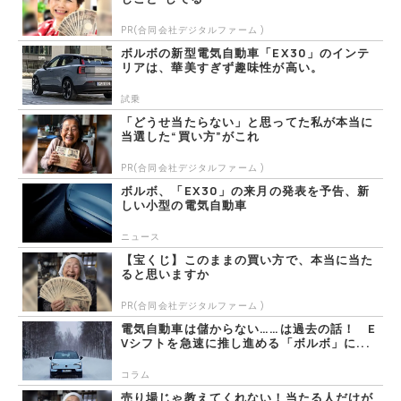
PR(合同会社デジタルファーム )
ボルボの新型電気自動車「EX30」のインテ
リアは、華美すぎず趣味性が高い。
試乗
「どうせ当たらない」と思ってた私が本当に
当選した“買い方”がこれ
PR(合同会社デジタルファーム )
ボルボ、「EX30」の来月の発表を予告、新
しい小型の電気自動車
ニュース
【宝くじ】このままの買い方で、本当に当た
ると思いますか
PR(合同会社デジタルファーム )
電気自動車は儲からない……は過去の話！ E
Vシフトを急速に推し進める「ボルボ」に...
コラム
売り場じゃ教えてくれない！当たる人だけが