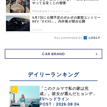
やってる宝くじの習慣
PR(合同会社デジタルファーム )
6月7日に公開予定のボルボの新型エントリー
BEV「EX30」。内外装が部分公開
ニュース
Recommended by
CAR BRAND
デイリーランキング
「このクルマで私の家は完
成」。彼女が選んだヒョンデ
「IONIQ 5」の「エネルギーハ
EVヘッドライン
ック」な生活【ななみんEVレ
POST：2026.08.04