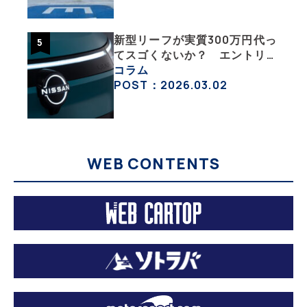
新型リーフが実質300万円代っ
てスゴくないか？ エントリー
グレード「B5」の中身を詳細
コラム
チェックした
POST：2026.03.02
WEB CONTENTS