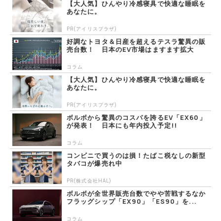
【大人気】ひんやり冷感寝具で快適な睡眠を
あなたに。
PR(アイリスプラザ)
好調なトヨタ＆日産を超えるテスラ驚異の販
売台数！ 日本のEV市場はますます拡大
コラム
【大人気】ひんやり冷感寝具で快適な睡眠を
あなたに。
PR(アイリスプラザ)
ボルボから驚異のコスパを誇るEV「EX60」
が発表！ 日本にも年内投入予定!!
コラム
コンビニで買うのは損！たばこ税なしの新型
タバコが爆売れ中
PR(株式会社HAL)
ボルボが全世界販売台数でやや苦戦するなか
フラッグシップ「EX90」「ES90」を...
コラム