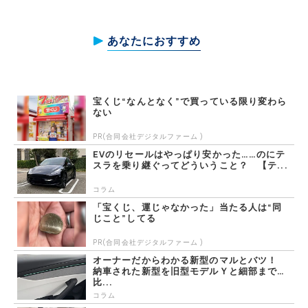
あなたにおすすめ
宝くじ“なんとなく”で買っている限り変わら
ない
PR(合同会社デジタルファーム )
EVのリセールはやっぱり安かった……のにテ
スラを乗り継ぐってどういうこと？ 【テ...
コラム
「宝くじ、運じゃなかった」当たる人は“同
じこと”してる
PR(合同会社デジタルファーム )
オーナーだからわかる新型のマルとバツ！
納車された新型を旧型モデルＹと細部まで
比...
コラム