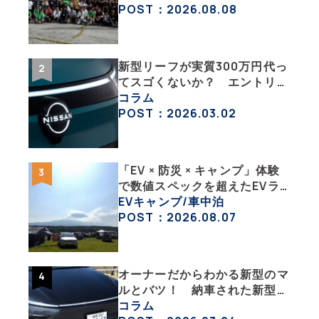
彩な趣味人集合体がAOCJ【
POST：2026.08.08
NISSAN ARIYA Owner’s
CLUB JAPAN 】
新型リーフが実質300万円代っ
てスゴくないか？ エントリー
グレード「B5」の中身を詳細
コラム
チェックした
POST：2026.03.02
「EV × 防災 × キャンプ」体験
で数値スペックを超えたEVラ
イフの豊かさを実感【 EV
EVキャンプ/車中泊
SUMMER CAMP 2026 】
POST：2026.08.07
オーナーだからわかる新型のマ
ルとバツ！ 納車された新型を
旧型モデルＹと細部まで比べて
コラム