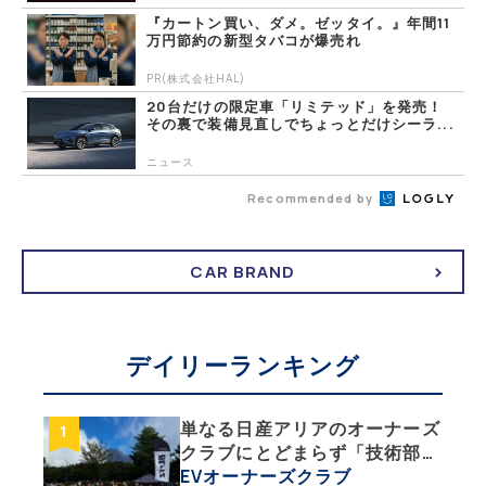
『カートン買い、ダメ。ゼッタイ。』年間11
万円節約の新型タバコが爆売れ
PR(株式会社HAL)
20台だけの限定車「リミテッド」を発売！
その裏で装備見直しでちょっとだけシーラ...
ニュース
Recommended by
CAR BRAND
デイリーランキング
単なる日産アリアのオーナーズ
クラブにとどまらず「技術部」
「バイク部」「釣り部」など多
EVオーナーズクラブ