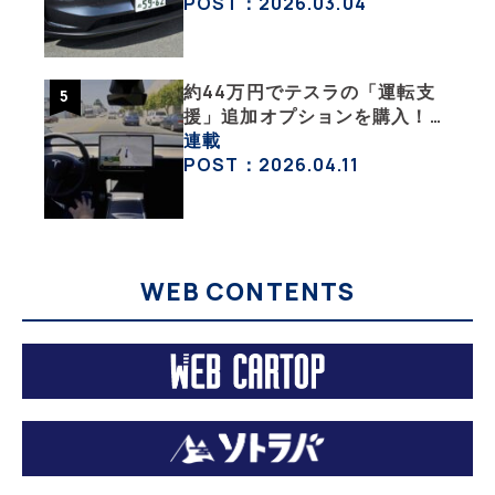
みた【テスラ沼にはまった大学
POST：2026.03.04
教授のEV生活・その６】
約44万円でテスラの「運転支
援」追加オプションを購入！
果たして価格以上の効果はあっ
連載
たのか？【テスラ沼にはまった
POST：2026.04.11
大学教授のEV生活・その10】
WEB CONTENTS