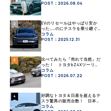
ック」な生活【ななみんEVレ
POST：2026.08.04
ポート その１】
EVのリセールはやっぱり安か
った……のにテスラを乗り継ぐ
ってどういうこと？ 【テスラ
コラム
沼にはまった大学教授のEV生
POST：2025.12.31
活・その１】
比べてみたら「売れて当然」だ
った！ トヨタbZ4Xツーリン
グ＆スバル・トレイルシーカー
コラム
が販売絶好調なワケ
POST：2026.07.22
好調なトヨタ＆日産を超えるテ
スラ驚異の販売台数！ 日本の
EV市場はますます拡大
コラム