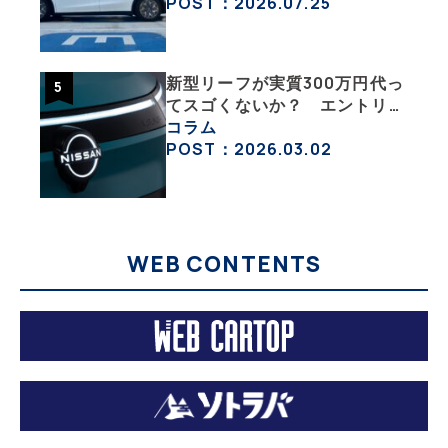
POST：2026.07.25
新型リーフが実質300万円代っ
てスゴくないか？ エントリー
グレード「B5」の中身を詳細
コラム
チェックした
POST：2026.03.02
WEB CONTENTS