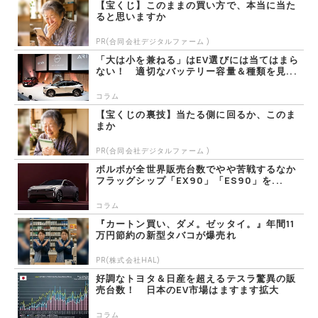
【宝くじ】このままの買い方で、本当に当た
ると思いますか
PR(合同会社デジタルファーム )
「大は小を兼ねる」はEV選びには当てはまら
ない！ 適切なバッテリー容量＆種類を見...
コラム
【宝くじの裏技】当たる側に回るか、このま
まか
PR(合同会社デジタルファーム )
ボルボが全世界販売台数でやや苦戦するなか
フラッグシップ「EX90」「ES90」を...
コラム
『カートン買い、ダメ。ゼッタイ。』年間11
万円節約の新型タバコが爆売れ
PR(株式会社HAL)
好調なトヨタ＆日産を超えるテスラ驚異の販
売台数！ 日本のEV市場はますます拡大
コラム