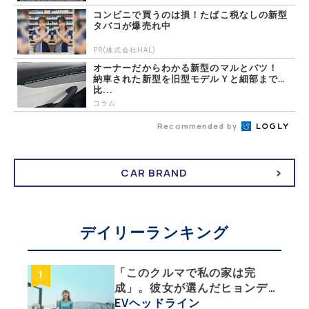
コンビニで買うのは損！たばこ税なしの新型
タバコが爆売れ中
PR(株式会社HAL)
オーナーだからわかる新型のマルとバツ！
納車された新型を旧型モデルＹと細部まで
比...
コラム
Recommended by
CAR BRAND
デイリーランキング
「このクルマで私の家は完
成」。彼女が選んだヒョンデ
「IONIQ 5」の「エネルギーハ
EVヘッドライン